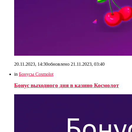
20.11.2023, 14:30
обновлено
21.11.2023, 03:40
in
Бонусы Cosmolot
Бонус выходного дня в казино Космолот