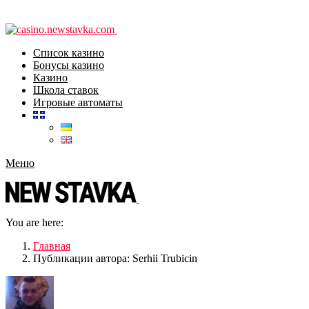
Список казино
Бонусы казино
Казино
Школа ставок
Игровые автоматы
Меню
You are here:
Главная
Публикации автора: Serhii Trubicin