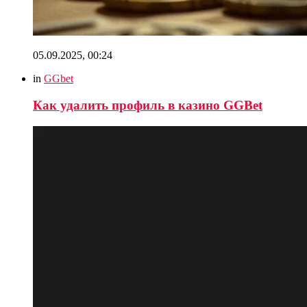
05.09.2025, 00:24
in
GGbet
Как удалить профиль в казино GGBet