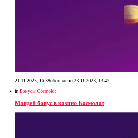
21.11.2023, 16:38
обновлено
23.11.2023, 13:45
in
Бонусы Cosmolot
Мандей бонус в казино Космолот