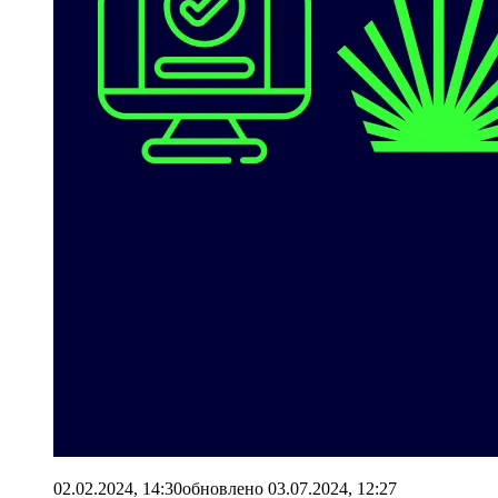
02.02.2024, 14:30
обновлено
03.07.2024, 12:27