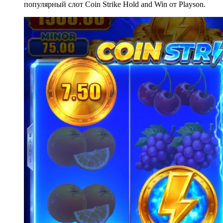
популярный слот Coin Strike Hold and Win от Playson.