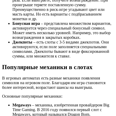
раза. Если выиграете, получите вознаграждение. При
проигрыше теряете поставленную сумму.
Преимущественно в риск-игре угадывают цвет или
масть карты. Но есть варианты с подбрасыванием
монетки и др.
Бонусная игра
– представлена множеством вариантов,
активируется через специальный бонусный символ.
Может иметь несколько уровней. Например, это выбор
вознаграждения в закрытых коробках.
Джекпоты
– есть слоты с 3-5 видами джекпотов. Они
активируются, если поле заполняется специальными
символами. Джекпоты бывают в виде фиксированной
суммы, или множителя к ставке.
Популярные механики в слотах
В игровых автоматах есть разные механики появления
символов на игровом поле. Благодаря им игра становится
более интересной, возрастают шансы на выигрыш.
Основные популярные механики:
Megaways
– механика, изобретенная провайдером Big
Time Gaming. В 2016 году появился первый слот с
Megaways, который назывался Dragon Born.