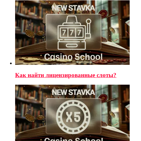
Как найти лицензированные слоты?