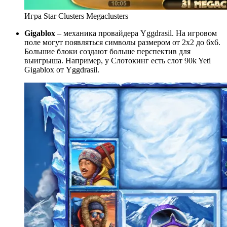
Игра Star Clusters Megaclusters
Gigablox
– механика провайдера Yggdrasil. На игровом
поле могут появляться символы размером от 2х2 до 6х6.
Большие блоки создают больше перспектив для
выигрыша. Например, у Слотокинг есть слот 90k Yeti
Gigablox от Yggdrasil.