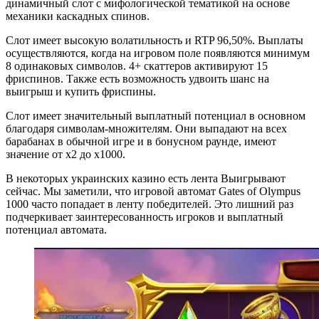
динамичный слот с мифологической тематикой на основе
механики каскадных спинов.
Слот имеет высокую волатильность и RTP 96,50%. Выплаты
осуществляются, когда на игровом поле появляются минимум
8 одинаковых символов. 4+ скаттеров активируют 15
фриспинов. Также есть возможность удвоить шанс на
выигрыш и купить фриспины.
Слот имеет значительный выплатный потенциал в основном
благодаря символам-множителям. Они выпадают на всех
барабанах в обычной игре и в бонусном раунде, имеют
значение от х2 до х1000.
В некоторых украинских казино есть лента Выигрывают
сейчас. Мы заметили, что игровой автомат Gates of Olympus
1000 часто попадает в ленту победителей. Это лишний раз
подчеркивает заинтересованность игроков и выплатный
потенциал автомата.