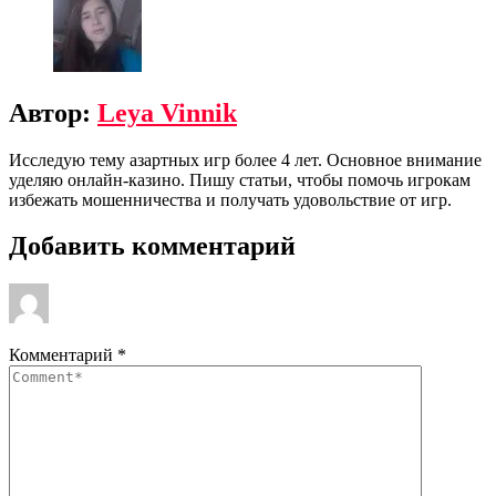
Автор:
Leya Vinnik
Исследую тему азартных игр более 4 лет. Основное внимание
уделяю онлайн-казино. Пишу статьи, чтобы помочь игрокам
избежать мошенничества и получать удовольствие от игр.
Добавить комментарий
Комментарий
*