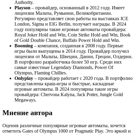
Authority.
Playson
– провайдер, основанный в 2012 году. Имеет
лицензии Мальты, Румынии, Великобритании.
Регулярно представляет свои работы на выставках ICE
London, Sigma и EIG Berlin, получает награды. В 2024
году популярны такие игровые автоматы провайдера:
Royal Joker Hold and Win, Coin Strike Hold and Win, Book
of Gold Double Chance, Buffalo Power Hold and Win.
Booming
– компания, созданная в 2008 году. Первые
игры были выпущены в 2014 году. Провайдер получил
лицензии от Мальты, Швеции, Дании, Греции, Олдерни.
В портфолио разработчика более 50 игр. Среди них
самые известные Legendary Diamonds, Power Of
Olympus, Flaming Chillies.
Onlyplay
– провайдер работает с 2020 года. В портфолио
представлены краш-игры и быстрые, каскадные
игровые автоматы. В 2024 популярны такие игры
провайдера: Chervona Kalyna, Jack Potter, Jungle Gold
Megaways.
Мнение автора
Оценив различные популярные игровые автоматы, хочется
отметить Gates of Olympus 1000 от Pragmatic Play. Это яркий и