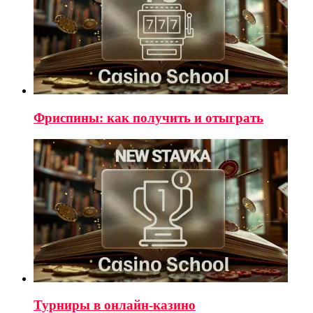
Фриспины: как получить и отыграть
Турниры в онлайн-казино