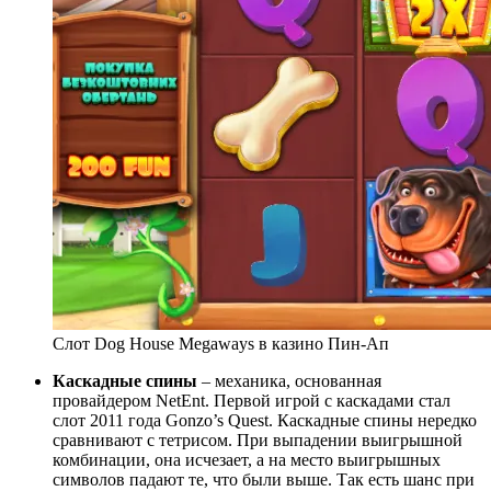
Слот Dog House Megaways в казино Пин-Ап
Каскадные спины
– механика, основанная
провайдером NetEnt. Первой игрой с каскадами стал
слот 2011 года Gonzo’s Quest. Каскадные спины нередко
сравнивают с тетрисом. При выпадении выигрышной
комбинации, она исчезает, а на место выигрышных
символов падают те, что были выше. Так есть шанс при