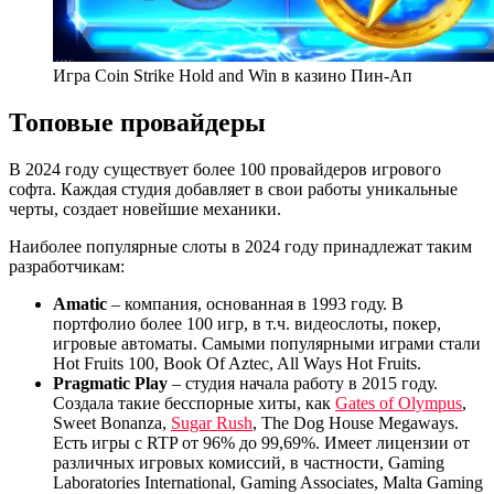
Игра Coin Strike Hold and Win в казино Пин-Ап
Топовые провайдеры
В 2024 году существует более 100 провайдеров игрового
софта. Каждая студия добавляет в свои работы уникальные
черты, создает новейшие механики.
Наиболее популярные слоты в 2024 году принадлежат таким
разработчикам:
Amatic
– компания, основанная в 1993 году. В
портфолио более 100 игр, в т.ч. видеослоты, покер,
игровые автоматы. Самыми популярными играми стали
Hot Fruits 100, Book Of Aztec, All Ways Hot Fruits.
Pragmatic Play
– студия начала работу в 2015 году.
Создала такие бесспорные хиты, как
Gates of Olympus
,
Sweet Bonanza,
Sugar Rush
, The Dog House Megaways.
Есть игры с RTP от 96% до 99,69%. Имеет лицензии от
различных игровых комиссий, в частности, Gaming
Laboratories International, Gaming Associates, Malta Gaming