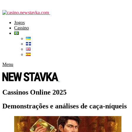
Jogos
Cassino
Menu
Cassinos Online 2025
Demonstrações e análises de caça-níqueis