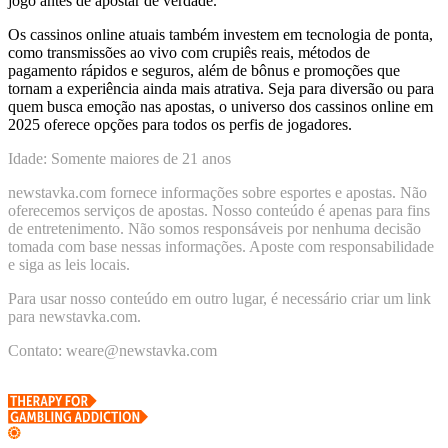
jogo antes de apostar de verdade.
Os cassinos online atuais também investem em tecnologia de ponta,
como transmissões ao vivo com crupiês reais, métodos de
pagamento rápidos e seguros, além de bônus e promoções que
tornam a experiência ainda mais atrativa. Seja para diversão ou para
quem busca emoção nas apostas, o universo dos cassinos online em
2025 oferece opções para todos os perfis de jogadores.
Idade: Somente maiores de 21 anos
newstavka.com fornece informações sobre esportes e apostas. Não
oferecemos serviços de apostas. Nosso conteúdo é apenas para fins
de entretenimento. Não somos responsáveis por nenhuma decisão
tomada com base nessas informações. Aposte com responsabilidade
e siga as leis locais.
Para usar nosso conteúdo em outro lugar, é necessário criar um link
para newstavka.com.
Contato: weare@newstavka.com