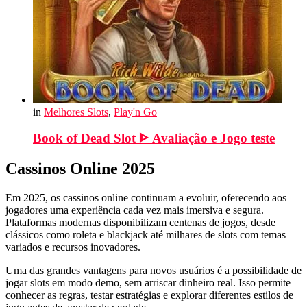
in
Melhores Slots
,
Play'n Go
Book of Dead Slot ᐈ Avaliação e Jogo teste
Cassinos Online 2025
Em 2025, os cassinos online continuam a evoluir, oferecendo aos
jogadores uma experiência cada vez mais imersiva e segura.
Plataformas modernas disponibilizam centenas de jogos, desde
clássicos como roleta e blackjack até milhares de slots com temas
variados e recursos inovadores.
Uma das grandes vantagens para novos usuários é a possibilidade de
jogar slots em modo demo, sem arriscar dinheiro real. Isso permite
conhecer as regras, testar estratégias e explorar diferentes estilos de