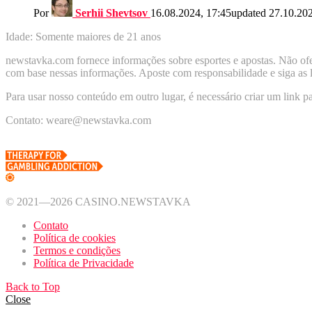
Por
Serhii Shevtsov
16.08.2024, 17:45
updated
27.10.202
Idade: Somente maiores de 21 anos
newstavka.com fornece informações sobre esportes e apostas. Não of
com base nessas informações. Aposte com responsabilidade e siga as le
Para usar nosso conteúdo em outro lugar, é necessário criar um link 
Contato: weare@newstavka.com
© 2021—2026 CASINO.NEWSTAVKA
Contato
Política de cookies
Termos e condições
Política de Privacidade
Back to Top
Close