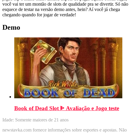
você vai ter um montão de slots de qualidade pra se divertir. Só não
esquece de testar na versão demo antes, hein? Aí você já chega
chegando quando for jogar de verdade!
Demo
Book of Dead Slot ᐈ Avaliação e Jogo teste
Idade: Somente maiores de 21 anos
newstavka.com fornece informações sobre esportes e apostas. Não