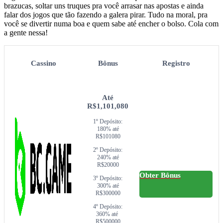
brazucas, soltar uns truques pra você arrasar nas apostas e ainda
falar dos jogos que tão fazendo a galera pirar. Tudo na moral, pra
você se divertir numa boa e quem sabe até encher o bolso. Cola com
a gente nessa!
Cassino
Bônus
Registro
Até
R$1,101,080
1º Depósito:
180% até
R$101080
2º Depósito:
240% até
R$20000
Obter Bônus
3º Depósito:
300% até
R$300000
4º Depósito:
360% até
R$500000