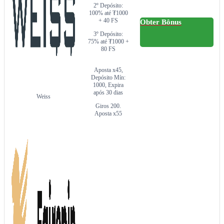
2º Depósito:
100% até ₮1000
+ 40 FS
Obter Bônus
3º Depósito:
75% até ₮1000 +
80 FS
Aposta x45,
Depósito Mín:
1000, Expira
após 30 dias
Weiss
Giros 200.
Aposta x55