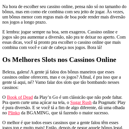
Na hora de escolher seu cassino online, pensa não só no tamanho do
bônus, mas em como ele combina com seu jeito de jogar. Às vezes,
um bônus menor com regras mais de boa pode render mais diversão
nos jogos a longo prazo.
E lembra: jogue sempre na boa, sem exageros. Cassino online e
jogos são pra aumentar a diversão, não pra te deixar no aperto. Com
essas dicas, você tá pronto pra escolher o cassino online que mais
combina com você e cair de cabeça nos jogos. Bora lá!
Os Melhores Slots nos Cassinos Online
Beleza, galera! A gente já falou dos bônus maneiros que esses
cassinos online oferecem, mas e os jogos? Afinal, é pra isso que a
gente tá aqui, né? Vamo falar dos slots que tão bombando nesses
cassinos:
O
Book of Dead
da Play’n Go é um clássicão que não pode faltar.
Pra quem curte uma açúcar na tela, o
Sugar Rush
da Pragmatic Play
é pura diversão. E se você tá a fim de algo diferente, dá uma olhada
no
Plinko
da BGAMING, que tá fazendo o maior sucesso.
O melhor é que todos esses cassinos que a gente falou têm esses
jogos top e muito mais! Então, depois de pegar aquele bônus legal,