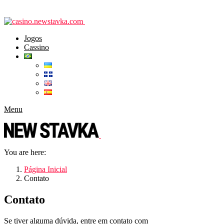
Jogos
Cassino
Menu
You are here:
Página Inicial
Contato
Contato
Se tiver alguma dúvida, entre em contato com