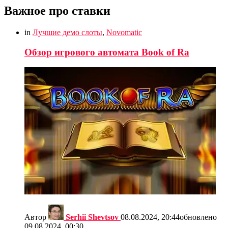
Важное про ставки
in
Лучшие демо слоты
,
Novomatic
Обзор игрового автомата Book of Ra
Автор
Serhii Shevtsov
08.08.2024, 20:44
обновлено
09.08.2024, 00:30