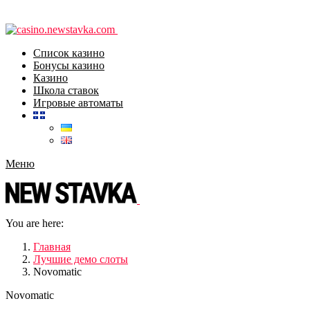
Список казино
Бонусы казино
Казино
Школа ставок
Игровые автоматы
Меню
You are here:
Главная
Лучшие демо слоты
Novomatic
Novomatic