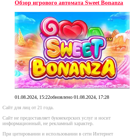
Обзор игрового автомата Sweet Bonanza
01.08.2024, 15:22
обновлено
01.08.2024, 17:28
Сайт для лиц от 21 года.
Сайт не предоставляет букмекерских услуг и носит
информационный, не рекламный характер.
При цитировании и использовании в сети Интернет