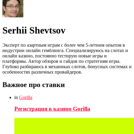
Serhii Shevtsov
Эксперт по азартным играм с более чем 5-летним опытом в
индустрии онлайн гемблинга. Специализируюсь на слотах и
онлайн казино, постоянно тестирую новые игры и
платформы. Автор обзоров и гайдов по стратегиям игры.
Глубоко разбираюсь в механиках слотов, бонусных системах и
особенностях различных провайдеров.
Важное про ставки
in
Gorilla
Регистрация в казино Gorilla