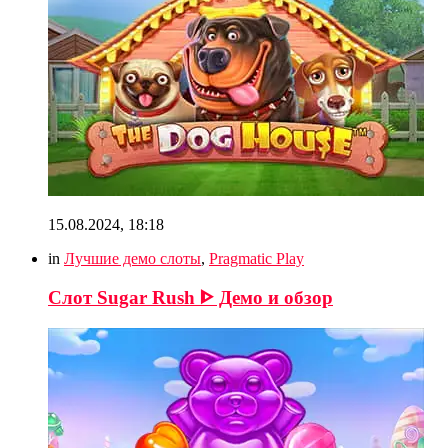
15.08.2024, 18:18
in
Лучшие демо слоты
,
Pragmatic Play
Слот Sugar Rush ᐈ Демо и обзор