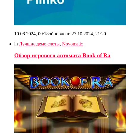
10.08.2024, 00:18
обновлено
27.10.2024, 21:20
in
Лучшие демо слоты
,
Novomatic
Обзор игрового автомата Book of Ra