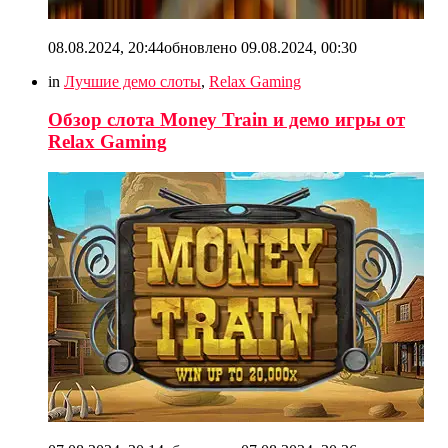
08.08.2024, 20:44
обновлено
09.08.2024, 00:30
in
Лучшие демо слоты
,
Relax Gaming
Обзор слота Money Train и демо игры от
Relax Gaming