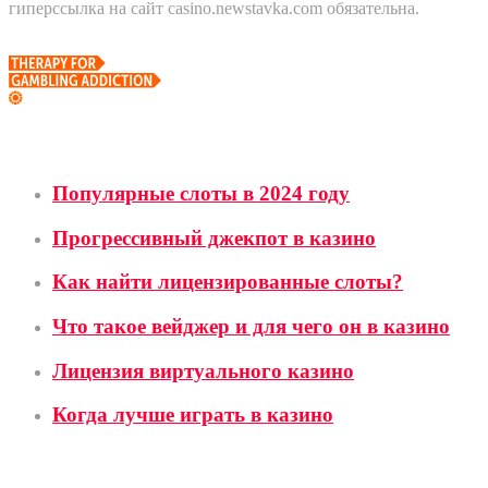
гиперссылка на сайт casino.newstavka.com обязательна.
Школа ставок
Популярные слоты в 2024 году
Прогрессивный джекпот в казино
Как найти лицензированные слоты?
Что такое вейджер и для чего он в казино
Лицензия виртуального казино
Когда лучше играть в казино
Бонусы