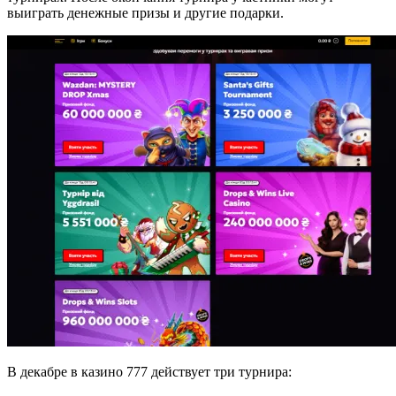
выиграть денежные призы и другие подарки.
В декабре в казино 777 действует три турнира: