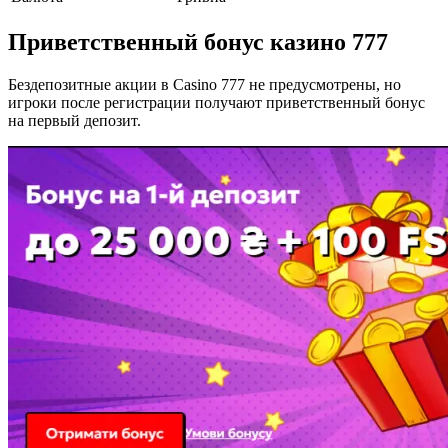
Приветственный бонус казино 777
Бездепозитные акции в Casino 777 не предусмотрены, но
игроки после регистрации получают приветственный бонус
на первый депозит.