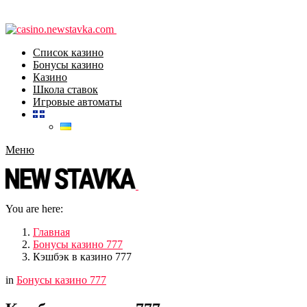
Список казино
Бонусы казино
Казино
Школа ставок
Игровые автоматы
Меню
You are here:
Главная
Бонусы казино 777
Кэшбэк в казино 777
in
Бонусы казино 777