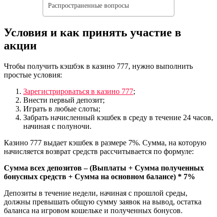
Распространенные вопросы
Условия и как принять участие в
акции
Чтобы получить кэшбэк в казино 777, нужно выполнить
простые условия:
Зарегистрироваться в казино 777
;
Внести первый депозит;
Играть в любые слоты;
Забрать начисленный кэшбек в среду в течение 24 часов,
начиная с полуночи.
Казино 777 выдает кэшбек в размере 7%. Сумма, на которую
начисляется возврат средств рассчитывается по формуле:
Сумма всех депозитов – (Выплаты + Сумма полученных
бонусных средств + Сумма на основном балансе) * 7%
Депозиты в течение недели, начиная с прошлой среды,
должны превышать общую сумму заявок на вывод, остатка
баланса на игровом кошельке и полученных бонусов.