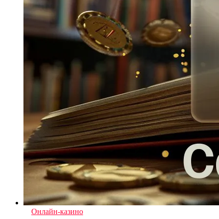
in
Онлайн-казино