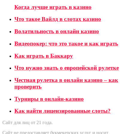
Когда лучше играть в казино
Что такое Вайлд в слотах казино
Волатильность в онлайн казино
Видеопокер: что это такое и как играть
Как играть в Баккару
Что нужно знать о европейской рулетке
Честная рулетка в онлайн казино – как
проверить
Турниры в онлайн-казино
Как найти лицензированные слоты?
Сайт для лиц от 21 года.
Сайт не предоставляет букмекерских услуг и носит