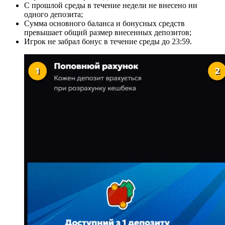
С прошлой среды в течение недели не внесено ни
одного депозита;
Сумма основного баланса и бонусных средств
превышает общий размер внесенных депозитов;
Игрок не забрал бонус в течение среды до 23:59.