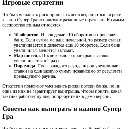
Игровые стратегии
Чтобы уменьшить риск проиграть депозит, опытные игроки
казино Супер Гра используют различные стратегии. К самым
распространенным относятся:
10 оборотов
. Игрок делает 10 оборотов и проверяет
банк. Если сумма меньше начальной, то размер ставки
увеличивается и делается еще 10 оборотов. Если банк
увеличился, меняется автомат.
Мартингейл
. После каждого проигрыша ставка
увеличивается в 2 раза.
Пирамида
. После каждого раунда игрок увеличивает
ставки на одинаковую сумму независимо от результата
предыдущего раунда.
Стратегии помогают уменьшить риски потери банка, но ни
одна из них не гарантирует выигрыша. Чтобы понять, какая
тактика работает лучше, попробуйте их в демо версии.
Советы как выиграть в казино Супер
Гра
Чтобы уменьшить риски потерять деньги в SuperGra Casino,