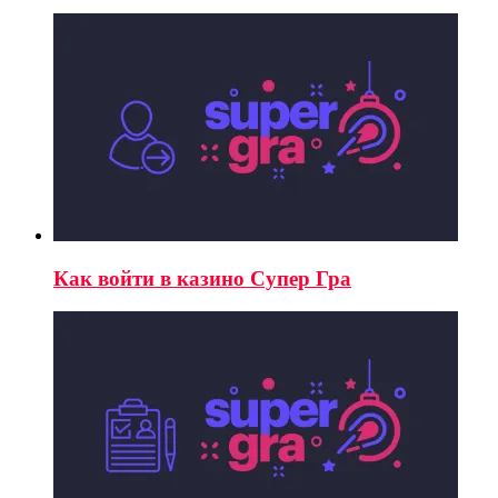
Как войти в казино Супер Гра