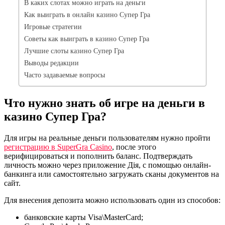
В каких слотах можно играть на деньги
Как выиграть в онлайн казино Супер Гра
Игровые стратегии
Советы как выиграть в казино Супер Гра
Лучшие слоты казино Супер Гра
Выводы редакции
Часто задаваемые вопросы
Что нужно знать об игре на деньги в
казино Супер Гра?
Для игры на реальные деньги пользователям нужно пройти
регистрацию в SuperGra Casino
, после этого
верифицироваться и пополнить баланс. Подтверждать
личность можно через приложение Дія, с помощью онлайн-
банкинга или самостоятельно загружать сканы документов на
сайт.
Для внесения депозита можно использовать один из способов:
банковские карты Visa\MasterCard;