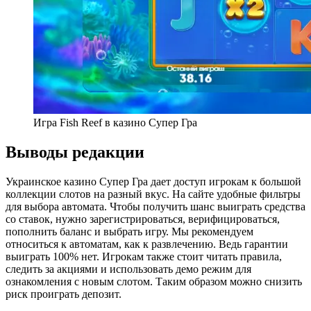
Игра Fish Reef в казино Супер Гра
Выводы редакции
Украинское казино Супер Гра дает доступ игрокам к большой
коллекции слотов на разный вкус. На сайте удобные фильтры
для выбора автомата. Чтобы получить шанс выиграть средства
со ставок, нужно зарегистрироваться, верифицироваться,
пополнить баланс и выбрать игру. Мы рекомендуем
относиться к автоматам, как к развлечению. Ведь гарантии
выиграть 100% нет. Игрокам также стоит читать правила,
следить за акциями и использовать демо режим для
ознакомления с новым слотом. Таким образом можно снизить
риск проиграть депозит.