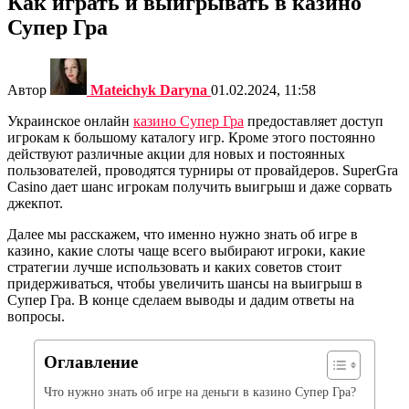
Как играть и выигрывать в казино
Супер Гра
Автор
Mateichyk Daryna
01.02.2024, 11:58
Украинское онлайн
казино Супер Гра
предоставляет доступ
игрокам к большому каталогу игр. Кроме этого постоянно
действуют различные акции для новых и постоянных
пользователей, проводятся турниры от провайдеров. SuperGra
Casino дает шанс игрокам получить выигрыш и даже сорвать
джекпот.
Далее мы расскажем, что именно нужно знать об игре в
казино, какие слоты чаще всего выбирают игроки, какие
стратегии лучше использовать и каких советов стоит
придерживаться, чтобы увеличить шансы на выигрыш в
Супер Гра. В конце сделаем выводы и дадим ответы на
вопросы.
Оглавление
Что нужно знать об игре на деньги в казино Супер Гра?