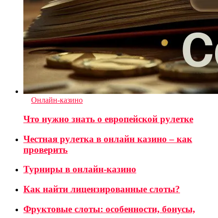
in
Онлайн-казино
Что нужно знать о европейской рулетке
Честная рулетка в онлайн казино – как
проверить
Турниры в онлайн-казино
Как найти лицензированные слоты?
Фруктовые слоты: особенности, бонусы,