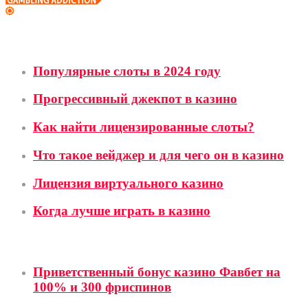
Школа ставок
Популярные слоты в 2024 году
Прогрессивный джекпот в казино
Как найти лицензированные слоты?
Что такое вейджер и для чего он в казино
Лицензия виртуального казино
Когда лучше играть в казино
Бонусы
Приветственный бонус казино Фавбет на
100% и 300 фриспинов