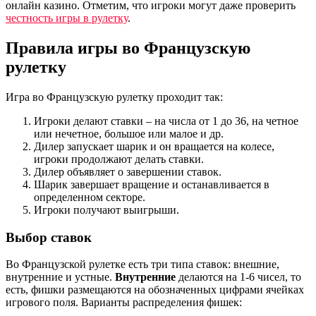
онлайн казино. Отметим, что игроки могут даже проверить
честность игры в рулетку
.
Правила игры во Французскую
рулетку
Игра во Французскую рулетку проходит так:
Игроки делают ставки – на числа от 1 до 36, на четное
или нечетное, большое или малое и др.
Дилер запускает шарик и он вращается на колесе,
игроки продолжают делать ставки.
Дилер объявляет о завершении ставок.
Шарик завершает вращение и останавливается в
определенном секторе.
Игроки получают выигрыши.
Выбор ставок
Во Французской рулетке есть три типа ставок: внешние,
внутренние и устные.
Внутренние
делаются на 1-6 чисел, то
есть, фишки размещаются на обозначенных цифрами ячейках
игрового поля. Варианты распределения фишек: