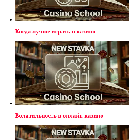
Когда лучше играть в казино
Волатильность в онлайн казино