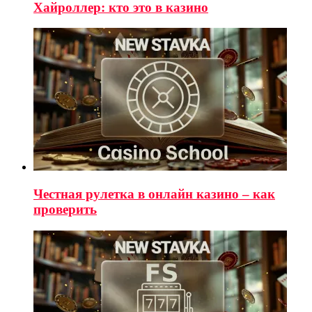
Хайроллер: кто это в казино
Честная рулетка в онлайн казино – как
проверить