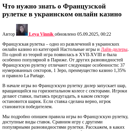
Что нужно знать о Французской
рулетке в украинском онлайн казино
Автор
Leya Vinnik
обновлено
05.09.2025, 00:22
Французская рулетка – одно из развлечений в украинских
онлайн казино из категорий Настольные игры и
Лайв-дилеры
.
По одной из теорий игра появилась в XVII-XVIII и была
особенно популярной в Париже. От других разновидностей
Французскую рулетку отличают следующие особенности: 37
нумерованных секторов, 1 Зеро, преимущество казино 1,35%
и правило La Partage.
В начале игры во Французскую рулетку дилер запускает шар,
вращающийся на горизонтальном колесе с секторами. Игроки
делают ставки, пытаясь предугадать, в каком секторе
остановится шарик. Если ставка сделана верно, игрок
становится победителем.
Мы подробно опишем правила игры во Французскую рулетку,
доступные виды ставок. Сравним игру с другими
популярными разновидностями рулетки. Расскажем, в каких