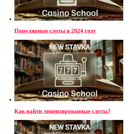
Популярные слоты в 2024 году
Как найти лицензированные слоты?