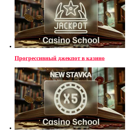
Прогрессивный джекпот в казино