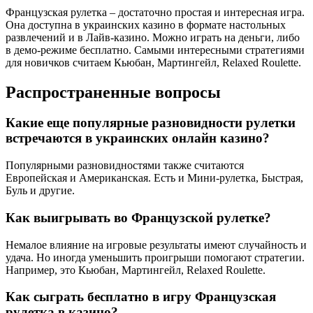
Французская рулетка – достаточно простая и интересная игра.
Она доступна в украинских казино в формате настольных
развлечений и в Лайв-казино. Можно играть на деньги, либо
в демо-режиме бесплатно. Самыми интересными стратегиями
для новичков считаем Кьюбан, Мартингейл, Relaxed Roulette.
Распространенные вопросы
Какие еще популярные разновидности рулетки
встречаются в украинских онлайн казино?
Популярными разновидностями также считаются
Европейская и Американская. Есть и Мини-рулетка, Быстрая,
Буль и другие.
Как выигрывать во Французской рулетке?
Немалое влияние на игровые результаты имеют случайность и
удача. Но иногда уменьшить проигрыши помогают стратегии.
Например, это Кьюбан, Мартингейл, Relaxed Roulette.
Как сыграть бесплатно в игру Французская
рулетка в казино?