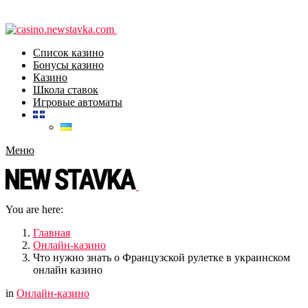
Список казино
Бонусы казино
Казино
Школа ставок
Игровые автоматы
Меню
You are here:
Главная
Онлайн-казино
Что нужно знать о Французской рулетке в украинском
онлайн казино
in
Онлайн-казино