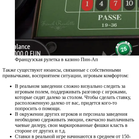
Французская рулетка в казино Пин-Ап
Также существуют нюансы, связанные с собственными
привычками, восприятием ситуации, игровым комфортом:
В реальном заведении сложно визуально следить за
игровым полем, поддерживать разговор с игроками,
которые сидят далеко за столом. Чтобы сделать ставку,
расположенную далеко от вас, придется кого-то
попросить о помощи.
В окружении других игроков и персонала заведения
необходимо сдерживать эмоции, ежечасно выплачивать
чаевые дилеру, свои маркированные фишки класть в
стороне от других и т.д.
Ставки в реальной игре начинаются в среднем от 150-