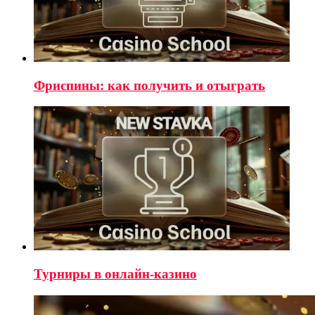
Фриспины: как получить и отыграть
Турниры в онлайн-казино