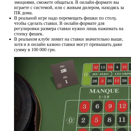
эмоциями, сможете общаться. В онлайн-формате вы
играете с системой, или с живым дилером, находясь за
ПК дома.
В реальной игре надо перемещать фишки по столу,
чтобы сделать ставки. В онлайн-формате для
регулировки размера ставки нужно лишь нажимать на
стопку фишек.
В реальном клубе лимит на ставки значительно выше,
хотя и в онлайн казино ставки могут превышать даже
сумму в 100 000 грн.