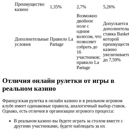
Преимущество
1,35%
2,7%
5,26%
казино
Возможно
двойное
Допускается
поле с
дополнитель
одним
ставка Basket
колесом, что
Дополнительные
Правило La
которой
позволяет
условия
Partage
преимущест
собрать до
казино
16
увеличивает
участников;
до 7,59%
правило La
Partage
Отличия онлайн рулетки от игры в
реальном казино
Французская рулетка в онлайн казино и в реальном игровом
клубе имеет одинаковые правила, аналогичный выбор ставок.
Однако, есть отличия в организации игрового процесса:
В реальном казино вы будете играть за столом вместе с
другими участниками, будете наблюдать за их