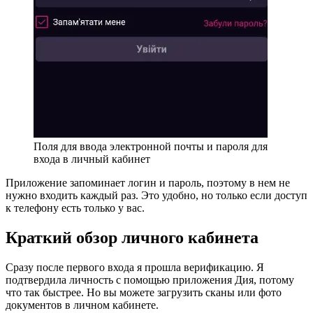
Поля для ввода электронной почты и пароля для
входа в личный кабинет
Приложение запоминает логин и пароль, поэтому в нем не
нужно входить каждый раз. Это удобно, но только если доступ
к телефону есть только у вас.
Краткий обзор личного кабинета
Сразу после первого входа я прошла верификацию. Я
подтвердила личность с помощью приложения Дия, потому
что так быстрее. Но вы можете загрузить сканы или фото
документов в личном кабинете.