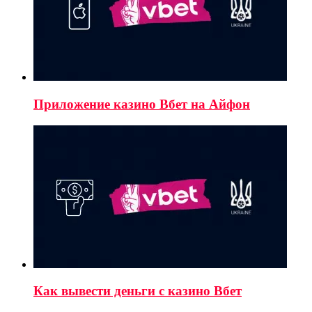
Приложение казино Вбет на Айфон
Как вывести деньги с казино Вбет