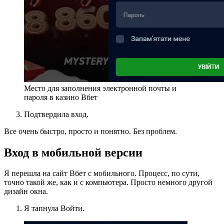
Место для заполнения электронной почты и
пароля в казино Вбет
Подтвердила вход.
Все очень быстро, просто и понятно. Без проблем.
Вход в мобильной версии
Я перешла на сайт Вбет с мобильного. Процесс, по сути,
точно такой же, как и с компьютера. Просто немного другой
дизайн окна.
Я тапнула Войти.