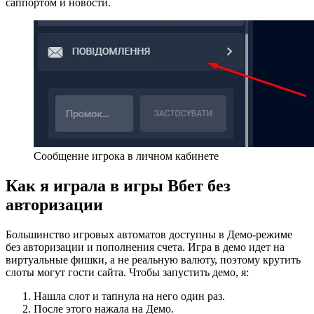
саппортом и новости.
Сообщение игрока в личном кабинете
Как я играла в игры Вбет без
авторизации
Большинство игровых автоматов доступны в Демо-режиме
без авторизации и пополнения счета. Игра в демо идет на
виртуальные фишки, а не реальную валюту, поэтому крутить
слоты могут гости сайта. Чтобы запустить демо, я:
Нашла слот и тапнула на него один раз.
После этого нажала на Демо.