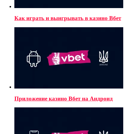
Как играть и выигрывать в казино Вбет
Приложение казино Вбет на Андроид