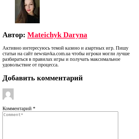
Автор:
Mateichyk Daryna
Активно интересуюсь темой казино и азартных игр. Пишу
статьи на сайт newstavka.com.ua чтобы игроки могли лучше
разбираться в правилах игры и получать максимальное
удовольствие от процесса.
Добавить комментарий
Комментарий
*