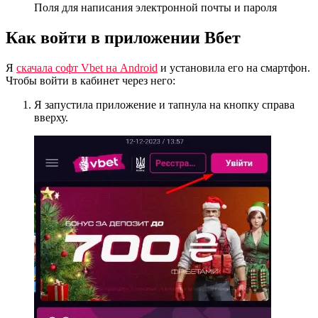
Поля для написания электронной почты и пароля
Как войти в приложении Вбет
Я
скачала софт Vbet на Android
и установила его на смартфон.
Чтобы войти в кабинет через него:
Я запустила приложение и тапнула на кнопку справа
вверху.