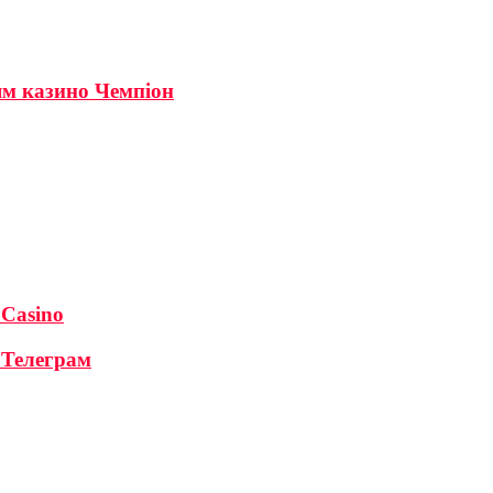
ям казино Чемпіон
 Casino
а Телеграм