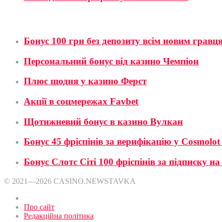
Бонуси
Бонус 100 грн без депозиту всім новим гравц
Персональний бонус від казино Чемпіон
Плюс щодня у казино Ферст
Акції в соцмережах Favbet
Щотижневий бонус в казино Вулкан
Бонус 45 фріспінів за верифікацію у Cosmolot
Бонус Слотс Сіті 100 фріспінів за підписку н
© 2021—2026 CASINO.NEWSTAVKA
Контакти
Про сайт
Редакційна політика