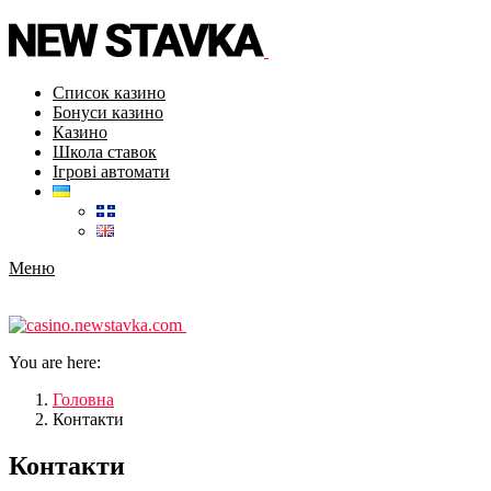
Список казино
Бонуси казино
Казино
Школа ставок
Ігрові автомати
Меню
You are here:
Головна
Контакти
Контакти