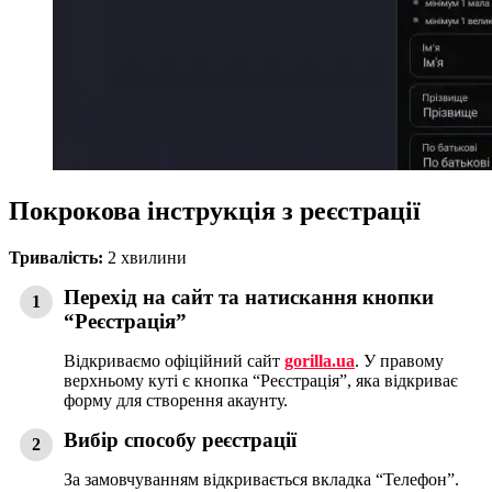
Покрокова інструкція з реєстрації
Тривалість:
2 хвилини
Перехід на сайт та натискання кнопки
“Реєстрація”
Відкриваємо офіційний сайт
gorilla.ua
. У правому
верхньому куті є кнопка “Реєстрація”, яка відкриває
форму для створення акаунту.
Вибір способу реєстрації
За замовчуванням відкривається вкладка “Телефон”.