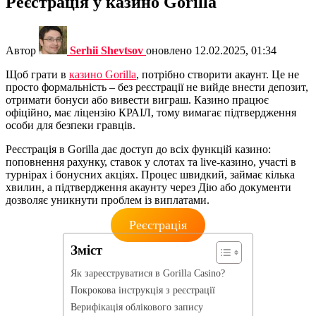
Реєстрація у казино Gorilla
Автор
Serhii Shevtsov
оновлено
12.02.2025, 01:34
Щоб грати в
казино Gorilla
, потрібно створити акаунт. Це не
просто формальність – без реєстрації не вийде внести депозит,
отримати бонуси або вивести виграш. Казино працює
офіційно, має ліцензію КРАІЛ, тому вимагає підтвердження
особи для безпеки гравців.
Реєстрація в Gorilla дає доступ до всіх функцій казино:
поповнення рахунку, ставок у слотах та live-казино, участі в
турнірах і бонусних акціях. Процес швидкий, займає кілька
хвилин, а підтвердження акаунту через Дію або документи
дозволяє уникнути проблем із виплатами.
Реєстрація
Зміст
Як зареєструватися в Gorilla Casino?
Покрокова інструкція з реєстрації
Верифікація облікового запису