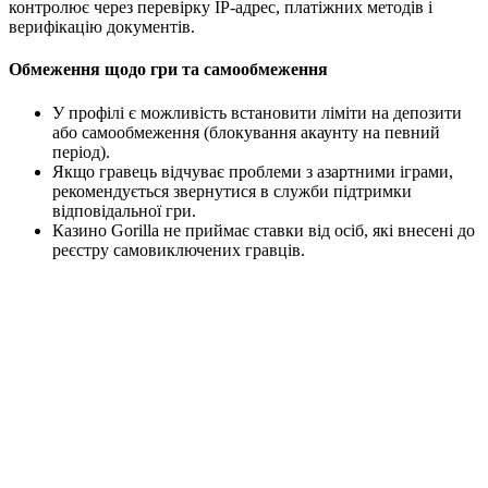
контролює через перевірку IP-адрес, платіжних методів і
верифікацію документів.
Обмеження щодо гри та самообмеження
У профілі є можливість встановити ліміти на депозити
або самообмеження (блокування акаунту на певний
період).
Якщо гравець відчуває проблеми з азартними іграми,
рекомендується звернутися в служби підтримки
відповідальної гри.
Казино Gorilla не приймає ставки від осіб, які внесені до
реєстру самовиключених гравців.