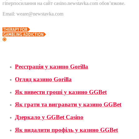
гіперпосилання на сайт casino.newstavka.com обов’язкове.
Email: weare@newstavka.com
Онлайн казино
Реєстрація у казино Gorilla
Огляд казино Gorilla
Як вивести гроші у казино GGBet
Як грати та вигравати у казино GGBet
Дзеркало у GGBet Casino
Як видалити профіль у казино GGBet