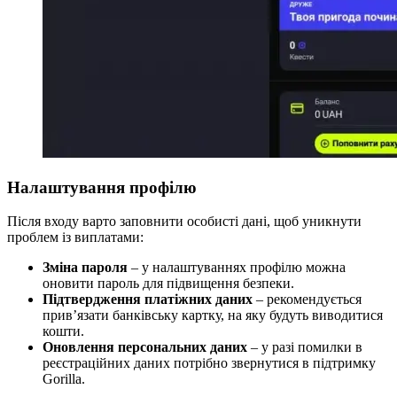
Налаштування профілю
Після входу варто заповнити особисті дані, щоб уникнути
проблем із виплатами:
Зміна пароля
– у налаштуваннях профілю можна
оновити пароль для підвищення безпеки.
Підтвердження платіжних даних
– рекомендується
прив’язати банківську картку, на яку будуть виводитися
кошти.
Оновлення персональних даних
– у разі помилки в
реєстраційних даних потрібно звернутися в підтримку
Gorilla.