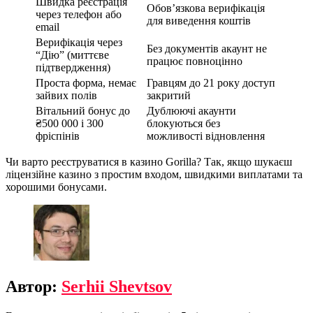
Швидка реєстрація
Обов’язкова верифікація
через телефон або
для виведення коштів
email
Верифікація через
Без документів акаунт не
“Дію” (миттєве
працює повноцінно
підтвердження)
Проста форма, немає
Гравцям до 21 року доступ
зайвих полів
закритий
Вітальний бонус до
Дублюючі акаунти
₴500 000 і 300
блокуються без
фріспінів
можливості відновлення
Чи варто реєструватися в казино Gorilla? Так, якщо шукаєш
ліцензійне казино з простим входом, швидкими виплатами та
хорошими бонусами.
Автор:
Serhii Shevtsov