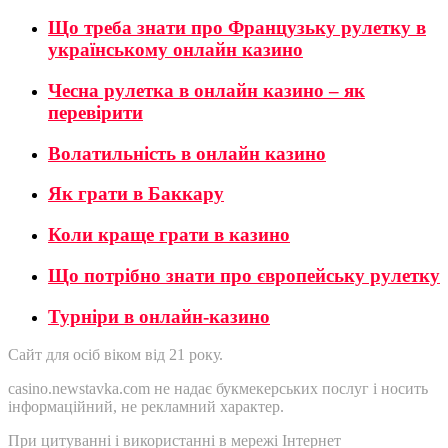
Що треба знати про Французьку рулетку в
українському онлайн казино
Чесна рулетка в онлайн казино – як
перевірити
Волатильність в онлайн казино
Як грати в Баккару
Коли краще грати в казино
Що потрібно знати про європейську рулетку
Турніри в онлайн-казино
Сайт для осіб віком від 21 року.
casino.newstavka.com не надає букмекерських послуг і носить
інформаційний, не рекламний характер.
При цитуванні і використанні в мережі Інтернет