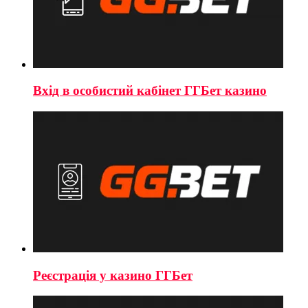
Вхід в особистий кабінет ГГБет казино
Реєстрація у казино ГГБет