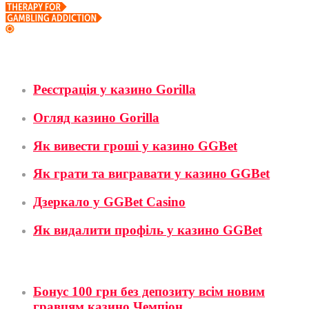
Онлайн казино
Реєстрація у казино Gorilla
Огляд казино Gorilla
Як вивести гроші у казино GGBet
Як грати та вигравати у казино GGBet
Дзеркало у GGBet Casino
Як видалити профіль у казино GGBet
Бонуси
Бонус 100 грн без депозиту всім новим
гравцям казино Чемпіон