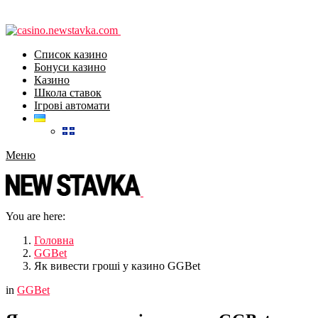
Список казино
Бонуси казино
Казино
Школа ставок
Ігрові автомати
Меню
You are here:
Головна
GGBet
Як вивести гроші у казино GGBet
in
GGBet