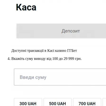
Доступні транзакції в Касі казино ГГБет
Вкажіть суму виводу від 100 до 29 999 грн.