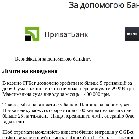
Верифікація за допомогою банкінгу
Ліміти на виведення
В казино ГГБет дозволено зробити не більше 5 транзакцій за
добу. Сума кожної виплати не може перевищувати 29 999 грн.
Максимальна сума виводу за місяць – 400 000 грн.
Також ліміти на виплати є у банків. Наприклад, користувачі
Приватбанку можуть оформити до 100 виплат на місяць і не
більше 25 на тиждень. Якщо перевищити ліміт, операцію буде
відхилено.
Щоб отримати можливість вивести більше виграшів у GGBet
casino, використовуйте картки різних банків. Однак, з кожної