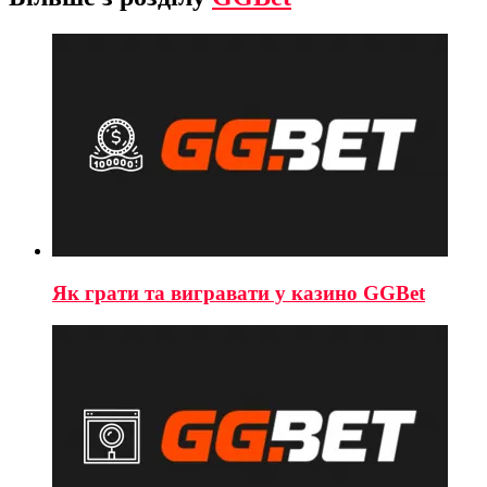
Як грати та вигравати у казино GGBet