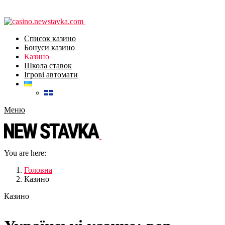
Список казино
Бонуси казино
Казино
Школа ставок
Ігрові автомати
Меню
You are here:
Головна
Казино
Казино