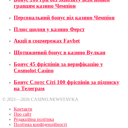
гравцям казино Чемпіон
Персональний бонус від казино Чемпіон
Плюс щодня у казино Ферст
Акції в соцмережах Favbet
Щотижневий бонус в казино Вулкан
Бонус 45 фріспінів за верифікацію у
Cosmolot Casino
Бонус Слотс Сіті 100 фріспінів за підписку
на Телеграм
© 2021—2026 CASINO.NEWSTAVKA
Контакти
Про сайт
Редакційна політика
Політика конфіденційності