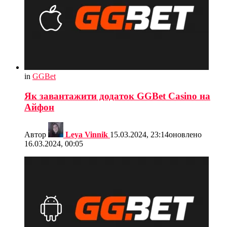
in
GGBet
Як завантажити додаток GGBet Casino на
Айфон
Автор
Leya Vinnik
15.03.2024, 23:14
оновлено
16.03.2024, 00:05