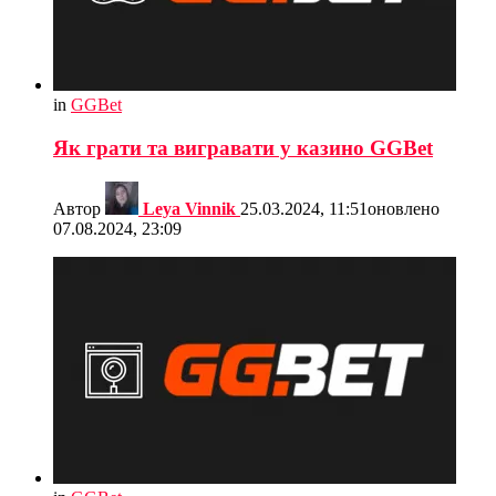
in
GGBet
Як грати та вигравати у казино GGBet
Автор
Leya Vinnik
25.03.2024, 11:51
оновлено
07.08.2024, 23:09