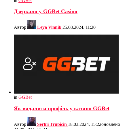
in
GGBet
Дзеркало у GGBet Casino
Автор
Leya Vinnik
25.03.2024, 11:20
in
GGBet
Як видалити профіль у казино GGBet
Автор
Serhii Trubicin
18.03.2024, 15:22
оновлено