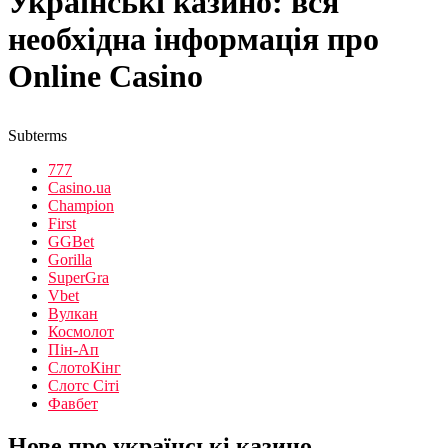
Українські казино: вся
необхідна інформація про
Online Casino
Subterms
777
Casino.ua
Champion
First
GGBet
Gorilla
SuperGra
Vbet
Вулкан
Космолот
Пін-Ап
СлотоКінг
Слотс Сіті
Фавбет
Нове про українські казино