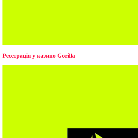
Реєстрація у казино Gorilla