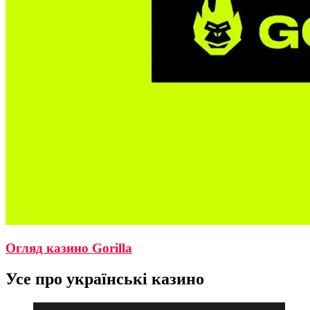
Огляд казино Gorilla
Усе про українські казино