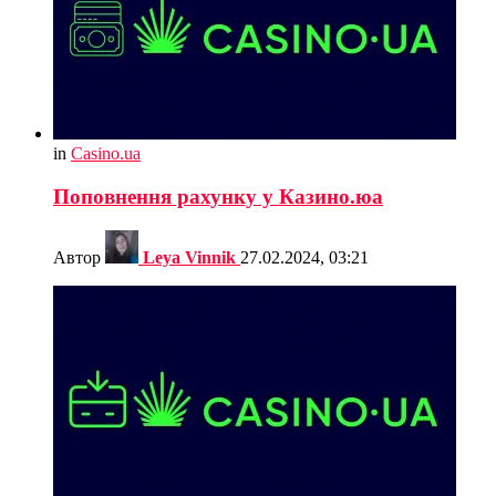
in
Casino.ua
Поповнення рахунку у Казино.юа
Автор
Leya Vinnik
27.02.2024, 03:21