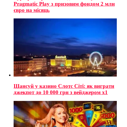
Pragmatic Play з призовим фондом 2 млн
євро на місяць
Шансуй у казино Слотс Сіті: як виграти
джекпот до 10 000 грн з вейджером х1