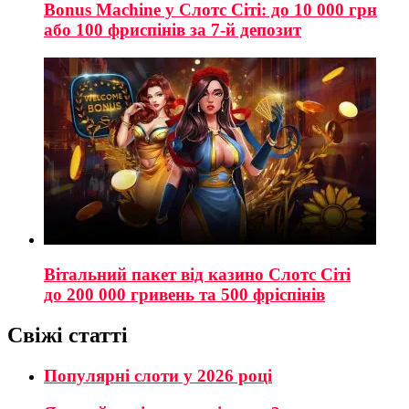
Bonus Machine у Слотс Сіті: до 10 000 грн
або 100 фриспінів за 7-й депозит
Вітальний пакет від казино Слотс Сіті
до 200 000 гривень та 500 фріспінів
Свіжі статті
Популярні слоти у 2026 році