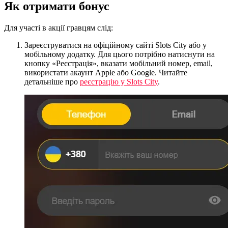
Як отримати бонус
Для участі в акції гравцям слід:
Зареєструватися на офіційному сайті Slots City або у
мобільному додатку. Для цього потрібно натиснути на
кнопку «Реєстрація», вказати мобільний номер, email,
використати акаунт Apple або Google. Читайте
детальніше про
реєстрацію у Slots City
.