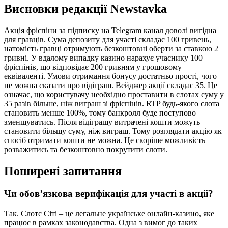
Висновки редакції Newstavka
Акція фріспіни за підписку на Telegram канал доволі вигідна
для гравців. Сума депозиту для участі складає 100 гривень,
натомість гравці отримують безкоштовні оберти за ставкою 2
гривні. У вдалому випадку казино нарахує учаснику 100
фріспінів, що відповідає 200 гривням у грошовому
еквіваленті. Умови отримання бонусу достатньо прості, чого
не можна сказати про відіграш. Вейджер акції складає 35. Це
означає, що користувачу необхідно проставити в слотах суму у
35 разів більше, ніж виграш зі фріспінів. RTP будь-якого слота
становить менше 100%, тому банкролл буде поступово
зменшуватись. Після відіграшу витрачені кошти можуть
становити більшу суму, ніж виграш. Тому розглядати акцію як
спосіб отримати кошти не можна. Це скоріше можливість
розважитись та безкоштовно покрутити слоти.
Поширені запитання
Чи обов’язкова верифікація для участі в акції?
Так. Слотс Сіті – це легальне українське онлайн-казино, яке
працює в рамках законодавства. Одна з вимог до таких