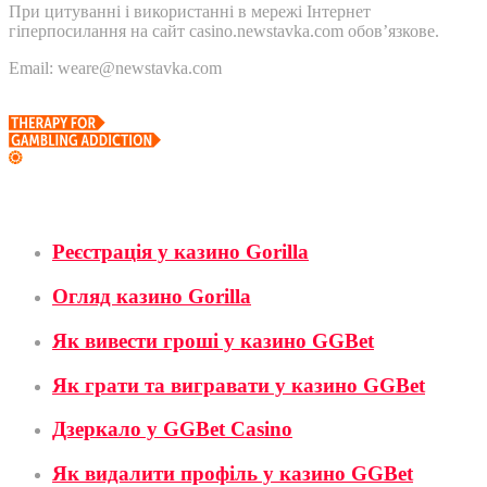
При цитуванні і використанні в мережі Інтернет
гіперпосилання на сайт casino.newstavka.com обов’язкове.
Email: weare@newstavka.com
Онлайн казино
Реєстрація у казино Gorilla
Огляд казино Gorilla
Як вивести гроші у казино GGBet
Як грати та вигравати у казино GGBet
Дзеркало у GGBet Casino
Як видалити профіль у казино GGBet