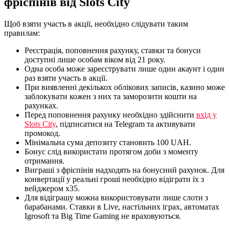
фріспінів від Slots City
Щоб взяти участь в акції, необхідно слідувати таким
правилам:
Реєстрація, поповнення рахунку, ставки та бонуси
доступні лише особам віком від 21 року.
Одна особа може зареєструвати лише один акаунт і один
раз взяти участь в акції.
При виявленні декількох облікових записів, казино може
заблокувати кожен з них та заморозити кошти на
рахунках.
Перед поповнення рахунку необхідно здійснити
вхід у
Slots City
, підписатися на Telegram та активувати
промокод.
Мінімальна сума депозиту становить 100 UAH.
Бонус слід використати протягом доби з моменту
отримання.
Виграші з фріспінів надходять на бонусний рахунок. Для
конвертації у реальні гроші необхідно відіграти їх з
вейджером х35.
Для відіграшу можна використовувати лише слоти з
барабанами. Ставки в Live, настільних іграх, автоматах
Igrosoft та Big Time Gaming не враховуються.