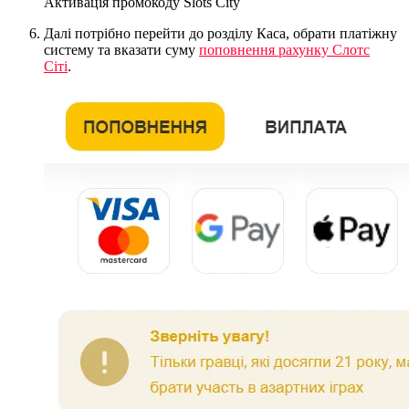
Активація промокоду Slots City
Далі потрібно перейти до розділу Каса, обрати платіжну
систему та вказати суму
поповнення рахунку Слотс
Сіті
.