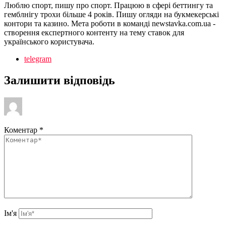
Люблю спорт, пишу про спорт. Працюю в сфері беттингу та
гемблнігу трохи більше 4 років. Пишу огляди на букмекерські
контори та казино. Мета роботи в команді newstavka.com.ua -
створення експертного контенту на тему ставок для
українського користувача.
telegram
Залишити відповідь
Коментар
*
Ім'я