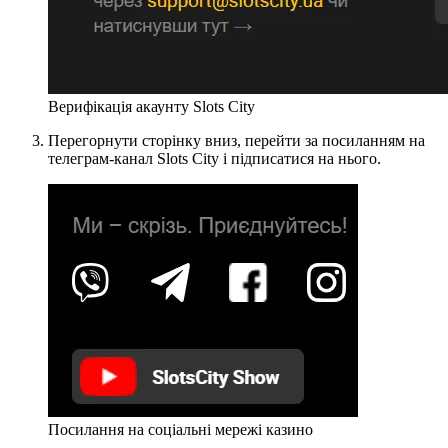
Верифікація акаунту Slots City
Перегорнути сторінку вниз, перейти за посиланням на
телеграм-канал Slots City і підписатися на нього.
Посилання на соціальні мережі казино