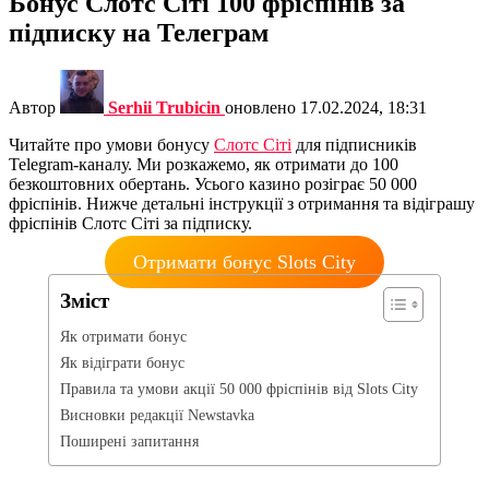
Бонус Слотс Сіті 100 фріспінів за
підписку на Телеграм
Автор
Serhii Trubicin
оновлено
17.02.2024, 18:31
Читайте про умови бонусу
Слотс Сіті
для підписників
Telegram-каналу. Ми розкажемо, як отримати до 100
безкоштовних обертань. Усього казино розіграє 50 000
фріспінів. Нижче детальні інструкції з отримання та відіграшу
фріспінів Слотс Сіті за підписку.
Отримати бонус Slots City
Зміст
Як отримати бонус
Як відіграти бонус
Правила та умови акції 50 000 фріспінів від Slots City
Висновки редакції Newstavka
Поширені запитання