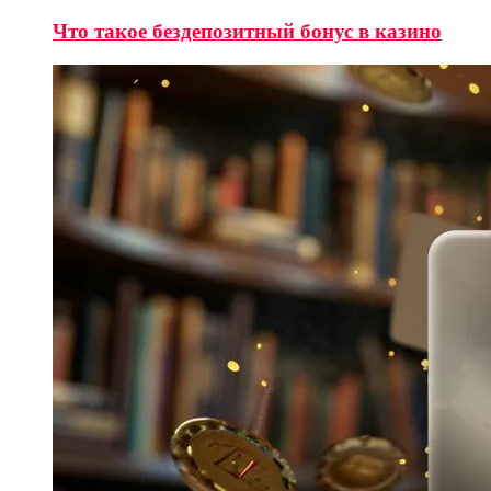
Что такое бездепозитный бонус в казино