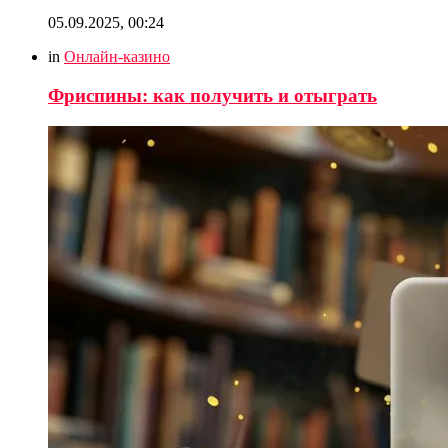
05.09.2025, 00:24
in
Онлайн-казино
Фриспины: как получить и отыграть