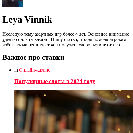
Leya Vinnik
Исследую тему азартных игр более 4 лет. Основное внимание
уделяю онлайн-казино. Пишу статьи, чтобы помочь игрокам
избежать мошенничества и получать удовольствие от игр.
Важное про ставки
in
Онлайн-казино
Популярные слоты в 2024 году