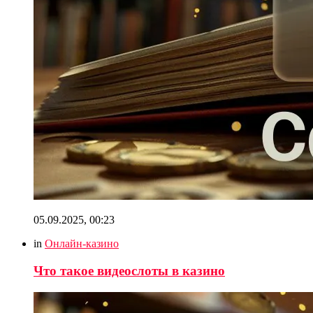
05.09.2025, 00:23
in
Онлайн-казино
Что такое видеослоты в казино