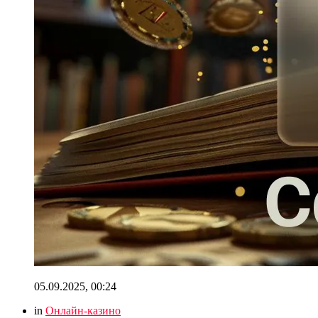
05.09.2025, 00:24
in
Онлайн-казино