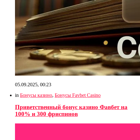
05.09.2025, 00:23
in
Бонусы казино
,
Бонусы Favbet Casino
Приветственный бонус казино Фавбет на
100% и 300 фриспинов