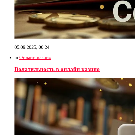
05.09.2025, 00:24
in
Онлайн-казино
Волатильность в онлайн казино