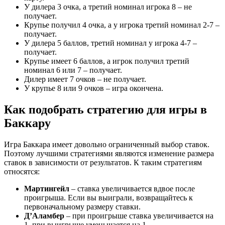
У дилера 3 очка, а третий номинал игрока 8 – не
получает.
Крупье получил 4 очка, а у игрока третий номинал 2-7 –
получает.
У дилера 5 баллов, третий номинал у игрока 4-7 –
получает.
Крупье имеет 6 баллов, а игрок получил третий
номинал 6 или 7 – получает.
Дилер имеет 7 очков – не получает.
У крупье 8 или 9 очков – игра окончена.
Как подобрать стратегию для игры в
Баккару
Игра Баккара имеет довольно ограниченный выбор ставок.
Поэтому лучшими стратегиями являются изменение размера
ставок в зависимости от результатов. К таким стратегиям
относятся:
Мартингейл
– ставка увеличивается вдвое после
проигрыша. Если вы выиграли, возвращайтесь к
первоначальному размеру ставки.
Д’Аламбер
– при проигрыше ставка увеличивается на
1, при выигрыше уменьшается на 1.