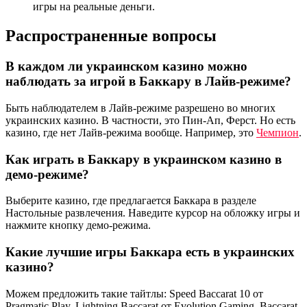
игры на реальные деньги.
Распространенные вопросы
В каждом ли украинском казино можно
наблюдать за игрой в Баккару в Лайв-режиме?
Быть наблюдателем в Лайв-режиме разрешено во многих
украинских казино. В частности, это Пин-Ап, Ферст. Но есть
казино, где нет Лайв-режима вообще. Например, это
Чемпион
.
Как играть в Баккару в украинском казино в
демо-режиме?
Выберите казино, где предлагается Баккара в разделе
Настольные развлечения. Наведите курсор на обложку игры и
нажмите кнопку демо-режима.
Какие лучшие игры Баккара есть в украинских
казино?
Можем предложить такие тайтлы: Speed Baccarat 10 от
Pragmatic Play, Lightning Baccarat от Evolution Gaming, Baccarat