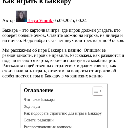
Как играть в Баккару
Автор
Leya Vinnik
05.09.2025, 00:24
Баккара – это карточная игра, где игрок должен угадать, кто
соберет больше очков. Ставить можно на игрока, на дилера и
на ничью. Надо набрать за счет двух или трех карт до 9 очков.
Мы расскажем об игре Баккара в казино. Опишем ее
разновидности, игровые правила. Расскажем, как раздаются и
подсчитываются карты, какие используются комбинации.
Расскажем о действенных стратегиях и дадим советы, как
стоит начинать играть, ответим на вопросы от игроков об
особенностях игры в Баккару в украинских казино
Оглавление
Что такое Баккара
Ход игры
Как подобрать стратегию для игры в Баккару
Советы редакции
Распространенные вопросы