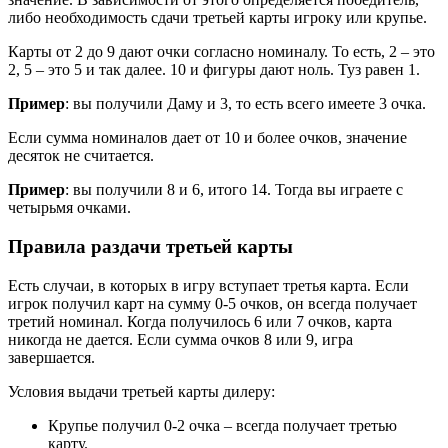
либо необходимость сдачи третьей карты игроку или крупье.
Карты от 2 до 9 дают очки согласно номиналу. То есть, 2 – это
2, 5 – это 5 и так далее. 10 и фигуры дают ноль. Туз равен 1.
Пример
: вы получили Даму и 3, то есть всего имеете 3 очка.
Если сумма номиналов дает от 10 и более очков, значение
десяток не считается.
Пример
: вы получили 8 и 6, итого 14. Тогда вы играете с
четырьмя очками.
Правила раздачи третьей карты
Есть случаи, в которых в игру вступает третья карта. Если
игрок получил карт на сумму 0-5 очков, он всегда получает
третий номинал. Когда получилось 6 или 7 очков, карта
никогда не дается. Если сумма очков 8 или 9, игра
завершается.
Условия выдачи третьей карты дилеру:
Крупье получил 0-2 очка – всегда получает третью
карту.