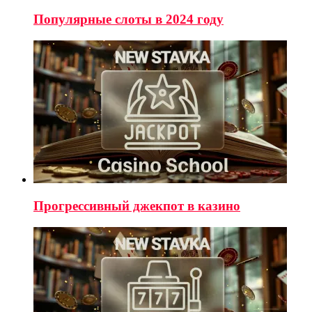
Популярные слоты в 2024 году
Прогрессивный джекпот в казино