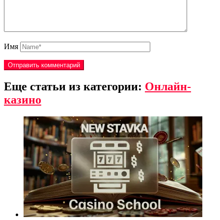
Имя
Еще статьи из категории:
Онлайн-
казино