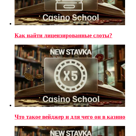
Как найти лицензированные слоты?
Что такое вейджер и для чего он в казино