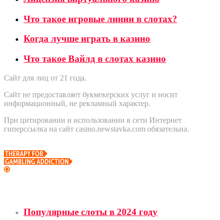
Что такое игровые линии в слотах?
Когда лучше играть в казино
Что такое Вайлд в слотах казино
Сайт для лиц от 21 года.
Сайт не предоставляет букмекерских услуг и носит
информационный, не рекламный характер.
При цитировании и использовании в сети Интернет
гиперссылка на сайт casino.newstavka.com обязательна.
Школа ставок
Популярные слоты в 2024 году