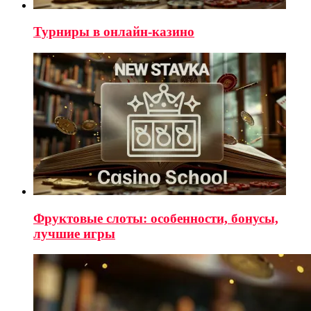
Турниры в онлайн-казино
Фруктовые слоты: особенности, бонусы,
лучшие игры