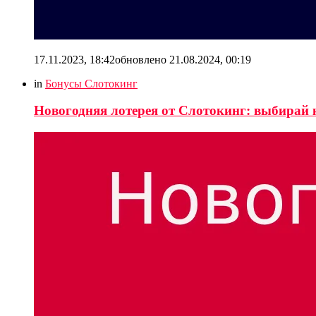
17.11.2023, 18:42
обновлено
21.08.2024, 00:19
in
Бонусы Слотокинг
Новогодняя лотерея от Слотокинг: выбирай