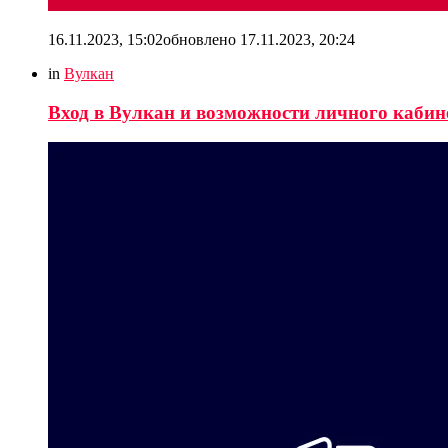
16.11.2023, 15:02
обновлено
17.11.2023, 20:24
in
Вулкан
Вход в Вулкан и возможности личного кабин