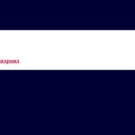
Андроид