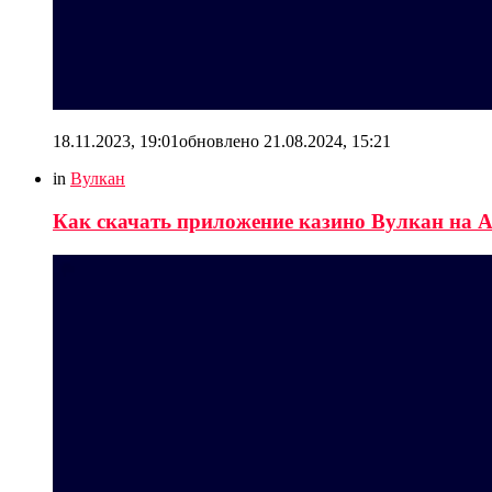
18.11.2023, 19:01
обновлено
21.08.2024, 15:21
in
Вулкан
Как скачать приложение казино Вулкан на 