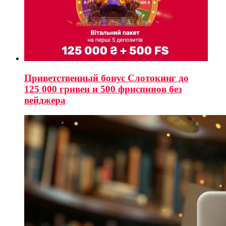
Приветственный бонус Слотокинг до
125 000 гривен и 500 фриспинов без
вейджера