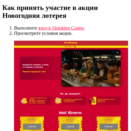
Как принять участие в акции
Новогодняя лотерея
Выполните
вход в Slotoking Casino
.
Просмотрите условия акции.