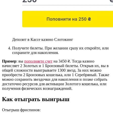
Депозит в Кассе казино Слотокинг
Получите билеты. При желании сразу их откройте, или
сохраните для накопления.
Пример
: вы
пополняете счет
на 3450 ₴. Тогда казино
начисляет 2 Золотых и 1 Бронзовый билеты. Открыв их, вы в
общей сложности выигрываете 1300 звезд. За них можно
приобрести 2 Бронзовых кошелька, или 1 Серебряный. Также
можно сохранить звездочки для накопления и позже собрать
достаточно ресурсов для активации Золотого кошелька, или
получения физических вознаграждений.
Как отыграть выигрыш
Отыгрыш фриспинов: