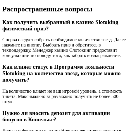
Распространенные вопросы
Как получить выбранный в казино Slotoking
физический приз?
Сперва следует собрать необходимое количество звезд. Далее
нажмите на кнопку Выбрать приз и обратитесь в
техподдержку. Менеджер казино Слотокинг предоставит
консультации по поводу того, как забрать вознаграждение.
Как влияет статус в Программе лояльности
Slotoking на количество звезд, которые можно
получить?
На количество влияет не ваш игровой уровень, а стоимость
тикета. Максимально за раз можно получить не более 500
штук.
Нужно ли вносить депозит для активации
бонусов в Кошельке?
Деньги и фриспины в акции Новогодняя лотерея являются