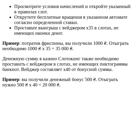
Просмотрите условия начислений и откройте указанный
в правилах слот.
Открутите бесплатные вращения в указанном автомате
согласно определенной ставки.
Проставьте выигрыш с вейджером х35 в слотах, не
имеющих иконки денег.
Пример
: потратив фриспины, вы получили 1000 ₴. Отыграть
необходимо 1000 ₴ х 35 = 35 000 ₴.
Денежную сумму в казино Слотокинг также необходимо
проставить с вейджером в слотах, не имеющих пиктограммы
банкнот. Вейджер составляет х40 от бонусной суммы.
Пример
: вы получили денежный бонус 500 ₴. Отыграть
нужно 500 ₴ х 40 = 20 000 ₴.