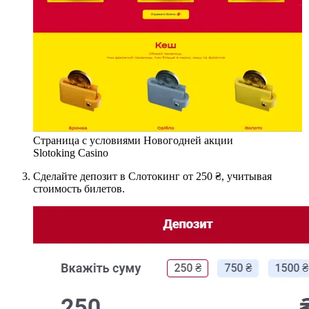
Страница с условиями Новогодней акции
Slotoking Casino
Сделайте депозит в Слотокинг от 250 ₴, учитывая
стоимость билетов.