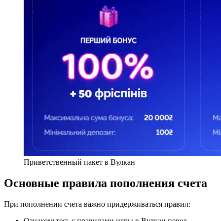
Приветственный пакет в Вулкан
Основные правила пополнения счета
При пополнении счета важно придерживаться правил:
Ознакомьтесь с правилами игры в Вулкан перед