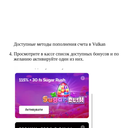
Доступные методы пополнения счета в Vulkan
Просмотрите в кассе список доступных бонусов и по
желанию активируйте один из них.