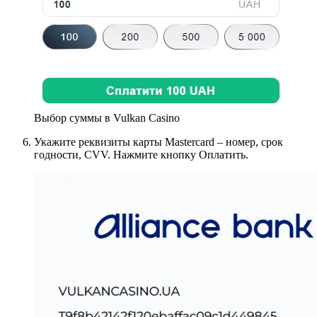
Выбор суммы в Vulkan Casino
Укажите реквизиты карты Mastercard – номер, срок
годности, CVV. Нажмите кнопку Оплатить.