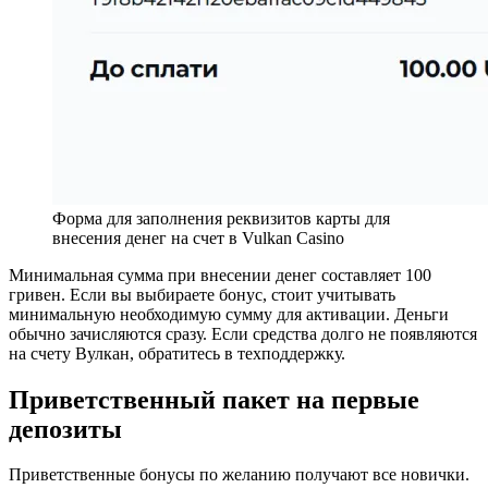
Форма для заполнения реквизитов карты для
внесения денег на счет в Vulkan Casino
Минимальная сумма при внесении денег составляет 100
гривен. Если вы выбираете бонус, стоит учитывать
минимальную необходимую сумму для активации. Деньги
обычно зачисляются сразу. Если средства долго не появляются
на счету Вулкан, обратитесь в техподдержку.
Приветственный пакет на первые
депозиты
Приветственные бонусы по желанию получают все новички.