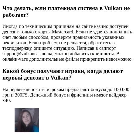
Что делать, если платежная система в Vulkan не
работает?
Иногда по техническим причинам на сайте казино доступен
депозит только с карты Mastercard. Если не удается пополнить
счет любым способом, проверьте правильность указанных
реквизитов. Если проблема не решается, обратитесь в
техподдержку, опишите ситуацию. Написав в саппорт
support@vulkancasino.ua, можно добавить скриншоты. В
онлайн-чате дополнительные файлы прикрепить невозможно.
Какой бонус получают игроки, когда делают
первый депозит в Vulkan?
На первые депозиты игрокам предлагают бонусы до 100 000
грн и 300FS. Денежный бонус и фриспины имеют вейджер
х40.