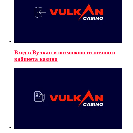
Вход в Вулкан и возможности личного
кабинета казино