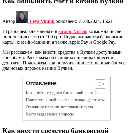
Как пополнить счет в казино Вулкан
Автор
Leya Vinnik
обновлено
21.08.2024, 15:21
Игра на реальные деньги в
казино Vulkan
возможна после
пополнения счета от 100 грн. Поддерживаются банковские
карты, онлайн-банкинг, а также Apple Pay и Google Pay.
Мы расскажем, как внести средства в Вулкан доступными
способами. Расскажем об основных правилах внесения
депозита. Подскажем, как получить приветственные бонусы
для новых игроков казино Вулкан.
Оглавление
Как внести средства банковской картой
Приветственный пакет на первые депозиты
Основные правила пополнения счета
Часто задаваемые вопросы
Как внести средства банковской