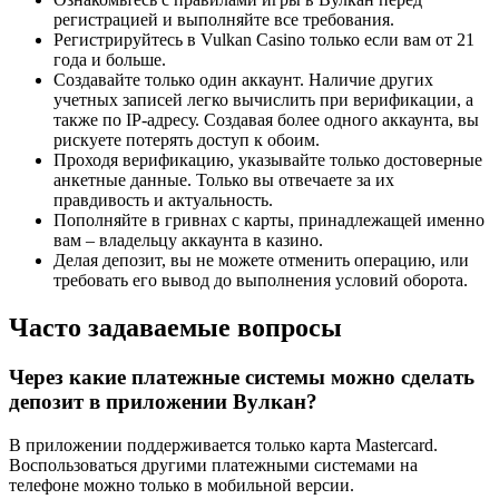
регистрацией и выполняйте все требования.
Регистрируйтесь в Vulkan Casino только если вам от 21
года и больше.
Создавайте только один аккаунт. Наличие других
учетных записей легко вычислить при верификации, а
также по IP-адресу. Создавая более одного аккаунта, вы
рискуете потерять доступ к обоим.
Проходя верификацию, указывайте только достоверные
анкетные данные. Только вы отвечаете за их
правдивость и актуальность.
Пополняйте в гривнах с карты, принадлежащей именно
вам – владельцу аккаунта в казино.
Делая депозит, вы не можете отменить операцию, или
требовать его вывод до выполнения условий оборота.
Часто задаваемые вопросы
Через какие платежные системы можно сделать
депозит в приложении Вулкан?
В приложении поддерживается только карта Mastercard.
Воспользоваться другими платежными системами на
телефоне можно только в мобильной версии.