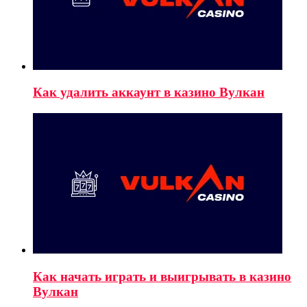
Как удалить аккаунт в казино Вулкан
Как начать играть и выигрывать в казино
Вулкан