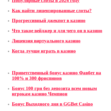
Популярные слоты в 2024 году
Как найти лицензированные слоты?
Прогрессивный джекпот в казино
Что такое вейджер и для чего он в казино
Лицензия виртуального казино
Когда лучше играть в казино
Бонусы
Приветственный бонус казино Фавбет на
100% и 300 фриспинов
Бонус 100 грн без депозита всем новым
игрокам казино Чемпион
Бонус Выходного дня в GGBet Casino