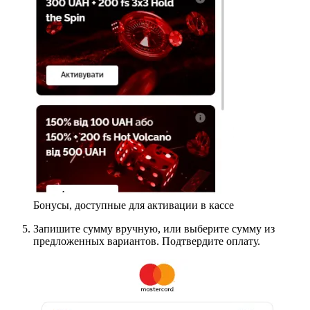
Бонусы, доступные для активации в кассе
Запишите сумму вручную, или выберите сумму из
предложенных вариантов. Подтвердите оплату.