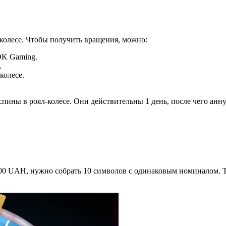
-колесе. Чтобы получить вращения, можно:
OK Gaming.
.
колесе.
спины в роял-колесе. Они действительны 1 день, после чего анн
000 UAH, нужно собрать 10 символов с одинаковым номиналом. Т