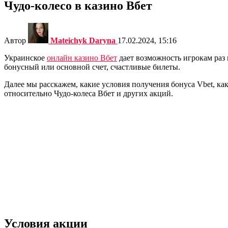
Чудо-колесо в казино Вбет
Автор
Mateichyk Daryna
17.02.2024, 15:16
Украинское
онлайн казино Вбет
дает возможность игрокам раз 
бонусный или основной счет, счастливые билеты.
Далее мы расскажем, какие условия получения бонуса Vbet, ка
относительно Чудо-колеса Вбет и других акций.
Условия акции