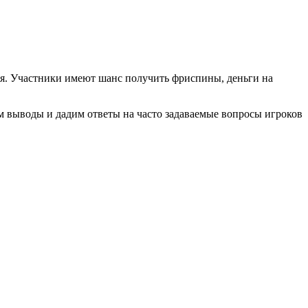
ния. Участники имеют шанс получить фриспины, деньги на
ем выводы и дадим ответы на часто задаваемые вопросы игроков