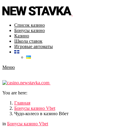
Список казино
Бонусы казино
Казино
Школа ставок
Игровые автоматы
Меню
You are here:
Главная
Бонусы казино Vbet
Чудо-колесо в казино Вбет
in
Бонусы казино Vbet