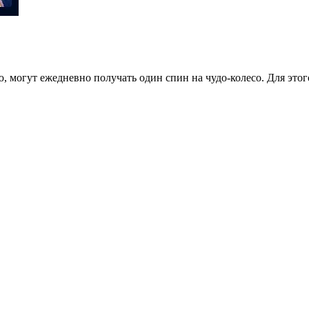
 могут ежедневно получать один спин на чудо-колесо. Для этог