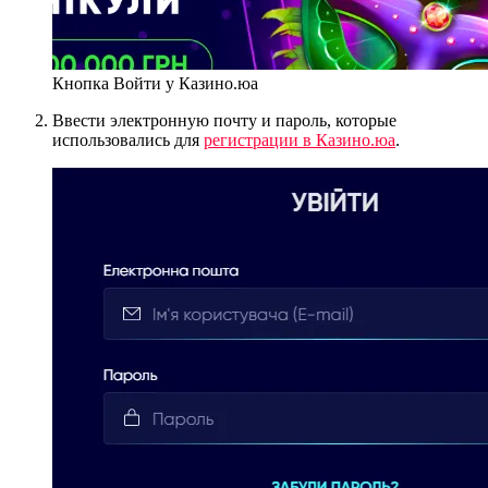
Кнопка Войти у Казино.юа
Ввести электронную почту и пароль, которые
использовались для
регистрации в Казино.юа
.