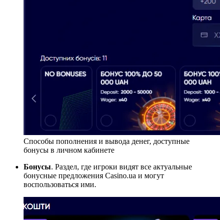
Способы пополнения и вывода денег, доступные
бонусы в личном кабинете
Бонусы
. Раздел, где игроки видят все актуальные
бонусные предложения Casino.ua и могут
воспользоваться ими.