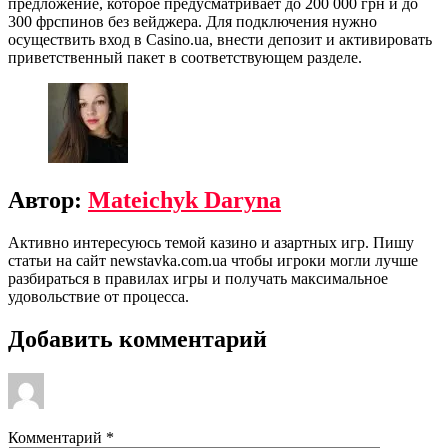
предложение, которое предусматривает до 200 000 грн и до
300 фрспинов без вейджера. Для подключения нужно
осуществить вход в Casino.ua, внести депозит и активировать
приветственный пакет в соответствующем разделе.
Автор:
Mateichyk Daryna
Активно интересуюсь темой казино и азартных игр. Пишу
статьи на сайт newstavka.com.ua чтобы игроки могли лучше
разбираться в правилах игры и получать максимальное
удовольствие от процесса.
Добавить комментарий
Комментарий
*