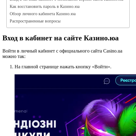
Как восстановить пароль в Казино.юа
Обзор личного кабинета Казино.юа
Распространенные вопросы
Вход в кабинет на сайте Казино.юа
Войти в личный кабинет с официального сайта Casino.ua
можно так:
На главной странице нажать кнопку «Войти».