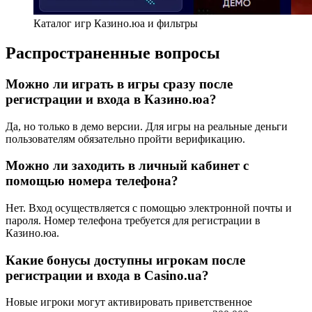
Каталог игр Казино.юа и фильтры
Распространенные вопросы
Можно ли играть в игры сразу после
регистрации и входа в Казино.юа?
Да, но только в демо версии. Для игры на реальные деньги
пользователям обязательно пройти верификацию.
Можно ли заходить в личный кабинет с
помощью номера телефона?
Нет. Вход осуществляется с помощью электронной почты и
пароля. Номер телефона требуется для регистрации в
Казино.юа.
Какие бонусы доступны игрокам после
регистрации и входа в Casino.ua?
Новые игроки могут активировать приветственное