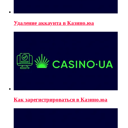
Удаление аккаунта в Казино.юа
Как зарегистрироваться в Казино.юа