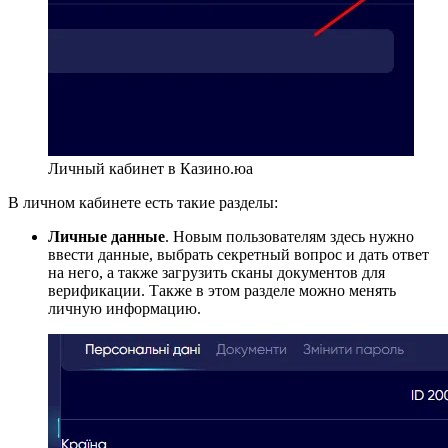
Личный кабинет в Казино.юа
В личном кабинете есть такие разделы:
Личные данные
. Новым пользователям здесь нужно
ввести данные, выбрать секретный вопрос и дать ответ
на него, а также загрузить сканы документов для
верификации. Также в этом разделе можно менять
личную информацию.