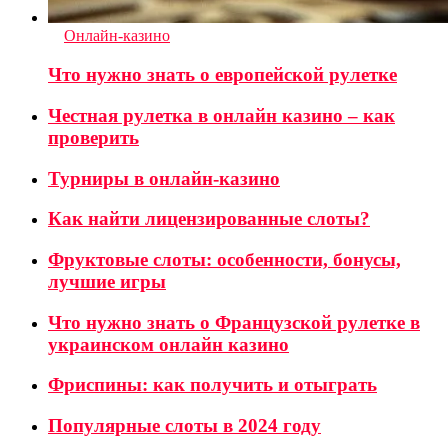
in
Онлайн-казино
Что нужно знать о европейской рулетке
Честная рулетка в онлайн казино – как
проверить
Турниры в онлайн-казино
Как найти лицензированные слоты?
Фруктовые слоты: особенности, бонусы,
лучшие игры
Что нужно знать о Французской рулетке в
украинском онлайн казино
Фриспины: как получить и отыграть
Популярные слоты в 2024 году