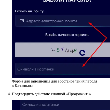
Форма для заполнения для восстановления пароля
в Казино.юа
Подтвердить действие кнопкой «Продолжить».