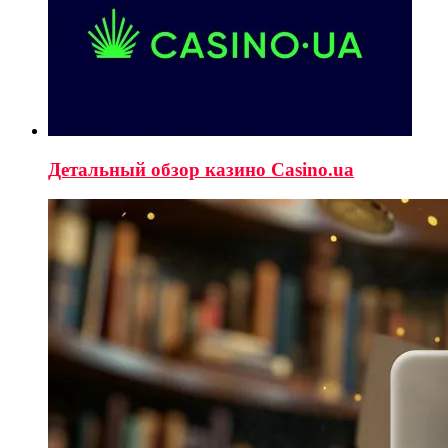
Детальный обзор казино Casino.ua