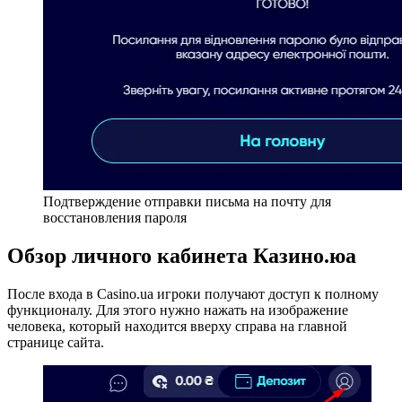
Подтверждение отправки письма на почту для
восстановления пароля
Обзор личного кабинета Казино.юа
После входа в Casino.ua игроки получают доступ к полному
функционалу. Для этого нужно нажать на изображение
человека, который находится вверху справа на главной
странице сайта.