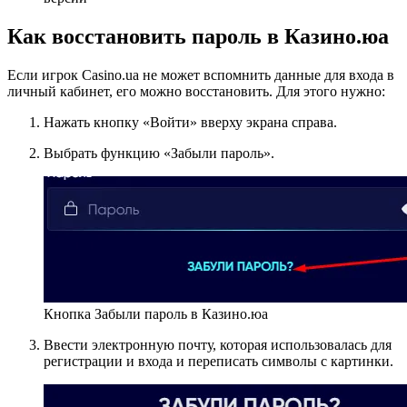
Как восстановить пароль в Казино.юа
Если игрок Casino.ua не может вспомнить данные для входа в
личный кабинет, его можно восстановить. Для этого нужно:
Нажать кнопку «Войти» вверху экрана справа.
Выбрать функцию «Забыли пароль».
Кнопка Забыли пароль в Казино.юа
Ввести электронную почту, которая использовалась для
регистрации и входа и переписать символы с картинки.