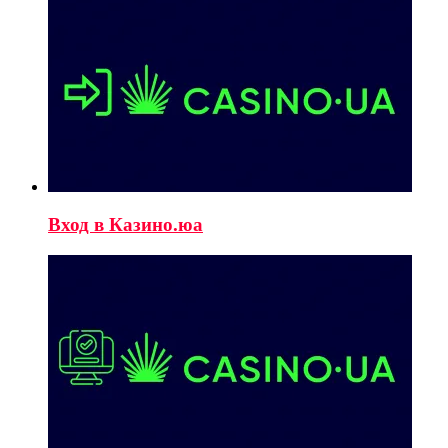
Вход в Казино.юа