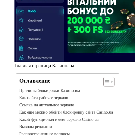
Главная страница Казино.юа
Оглавление
Причины блокировки Казино.юа
Как найти рабочее зеркало
Ссылка на актуальное зеркало
Как еще можно обойти блокировку сайта Casino.ua
Какой функционал имеет зеркало Casino.ua
Выводы редакции
Распространенные вопросы