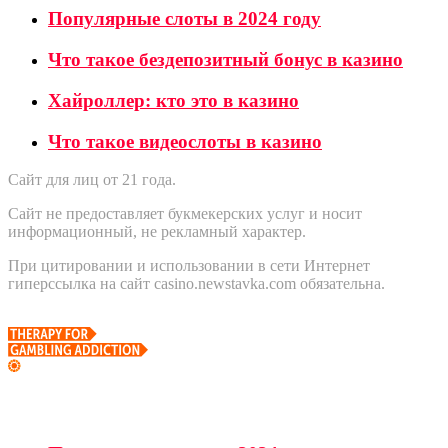
Популярные слоты в 2024 году
Что такое бездепозитный бонус в казино
Хайроллер: кто это в казино
Что такое видеослоты в казино
Сайт для лиц от 21 года.
Сайт не предоставляет букмекерских услуг и носит
информационный, не рекламный характер.
При цитировании и использовании в сети Интернет
гиперссылка на сайт casino.newstavka.com обязательна.
Школа ставок