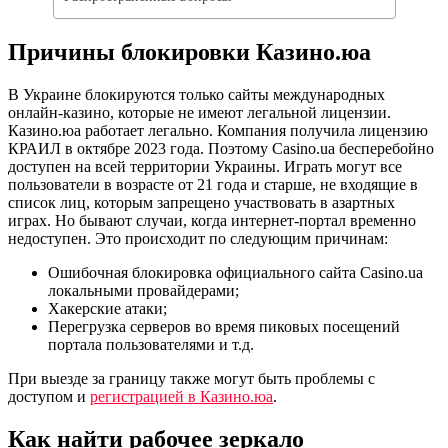
Причины блокировки Казино.юа
В Украине блокируются только сайты международных
онлайн-казино, которые не имеют легальной лицензии.
Казино.юа работает легально. Компания получила лицензию
КРАИЛ в октябре 2023 года. Поэтому Casino.ua бесперебойно
доступен на всей территории Украины. Играть могут все
пользователи в возрасте от 21 года и старше, не входящие в
список лиц, которым запрещено участвовать в азартных
играх. Но бывают случаи, когда интернет-портал временно
недоступен. Это происходит по следующим причинам:
Ошибочная блокировка официального сайта Casino.ua
локальными провайдерами;
Хакерские атаки;
Перегрузка серверов во время пиковых посещений
портала пользователями и т.д.
При выезде за границу также могут быть проблемы с
доступом и
регистрацией в Казино.юа
.
Как найти рабочее зеркало