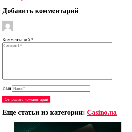
Добавить комментарий
Комментарий
*
Имя
Еще статьи из категории:
Casino.ua