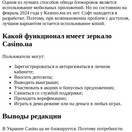
Одним из лучших способов обхода блокировок является
использование мобильных приложений. Но по состоянию на
февраль 2024 года у Казино.юа их нет. Софт находится в
разработке. Поэтому, при возникновении проблем с доступом,
лучшим вариантом остается использование копий.
Какой функционал имеет зеркало
Casino.ua
Пользователи могут:
Зарегистрироваться и авторизоваться в личном
кабинете;
Вносить депозиты;
Выводить выигрыши;
Участвовать в акциях и бонусных предложениях;
Связаться со службой поддержки;
Проходить верификацию;
Играть в демо-режиме или на деньги в любых играх.
Выводы редакции
В Украине Casino.ua не блокируется. Поэтому потребности