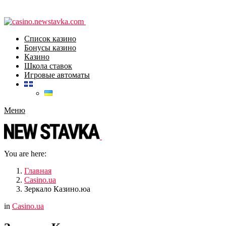
Список казино
Бонусы казино
Казино
Школа ставок
Игровые автоматы
Меню
You are here:
Главная
Casino.ua
Зеркало Казино.юа
in
Casino.ua