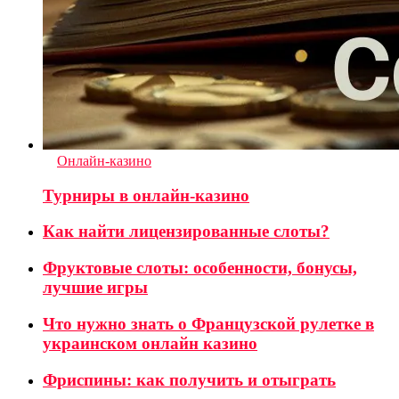
in
Онлайн-казино
Турниры в онлайн-казино
Как найти лицензированные слоты?
Фруктовые слоты: особенности, бонусы,
лучшие игры
Что нужно знать о Французской рулетке в
украинском онлайн казино
Фриспины: как получить и отыграть