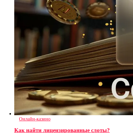
in
Онлайн-казино
Как найти лицензированные слоты?