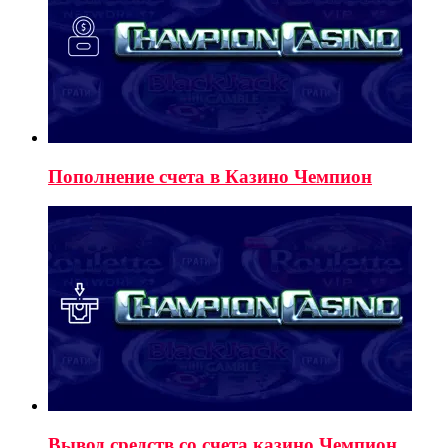
Пополнение счета в Казино Чемпион
Вывод средств со счета казино Чемпион