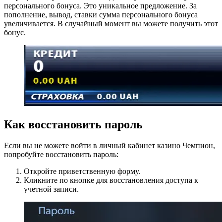
персонального бонуса. Это уникальное предложение. За
пополнение, вывод, ставки сумма персонального бонуса
увеличивается. В случайный момент вы можете получить этот
бонус.
Как восстановить пароль
Если вы не можете войти в личный кабинет казино Чемпион,
попробуйте восстановить пароль:
Откройте приветственную форму.
Кликните по кнопке для восстановления доступа к
учетной записи.