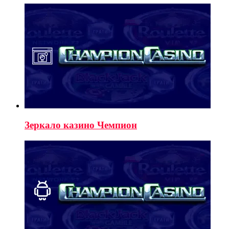
Зеркало казино Чемпион