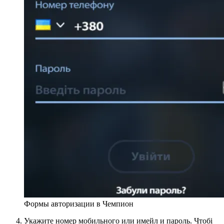
Формы авторизации в Чемпион
Укажите номер мобильного или имейл и пароль. Чтобі