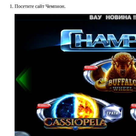
Посетите сайт Чемпион.