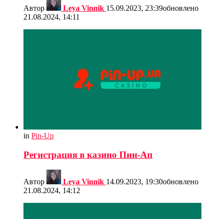
Автор
Leya Vinnik
15.09.2023, 23:39
обновлено
21.08.2024, 14:11
in
Pin-Up
Регистрация в казино Пин-Ап
Автор
Leya Vinnik
14.09.2023, 19:30
обновлено
21.08.2024, 14:12