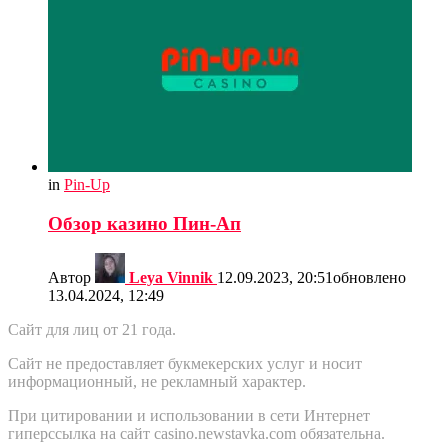
in
Pin-Up
Обзор казино Пин-Ап
Автор
Leya Vinnik
12.09.2023, 20:51
обновлено
13.04.2024, 12:49
Сайт для лиц от 21 года.
Сайт не предоставляет букмекерских услуг и носит
информационный, не рекламный характер.
При цитировании и использовании в сети Интернет
гиперссылка на сайт casino.newstavka.com обязательна.