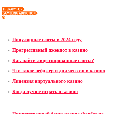
Школа ставок
Популярные слоты в 2024 году
Прогрессивный джекпот в казино
Как найти лицензированные слоты?
Что такое вейджер и для чего он в казино
Лицензия виртуального казино
Когда лучше играть в казино
Бонусы
Приветственный бонус казино Фавбет на