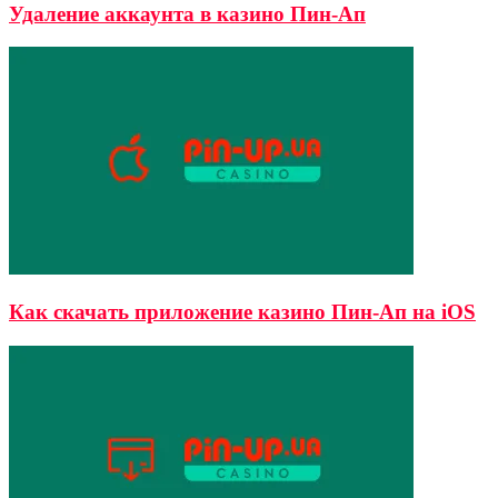
Удаление аккаунта в казино Пин-Ап
Как скачать приложение казино Пин-Ап на iOS