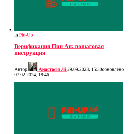
in
Pin-Up
Верификация Пин Ап: пошаговая
инструкция
Автор
Анастасія Лі
29.09.2023, 15:30
обновлено
07.02.2024, 18:46