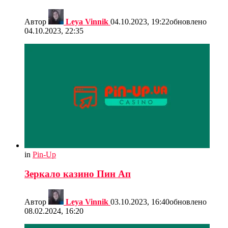
Автор
Leya Vinnik
04.10.2023, 19:22
обновлено
04.10.2023, 22:35
in
Pin-Up
Зеркало казино Пин Ап
Автор
Leya Vinnik
03.10.2023, 16:40
обновлено
08.02.2024, 16:20