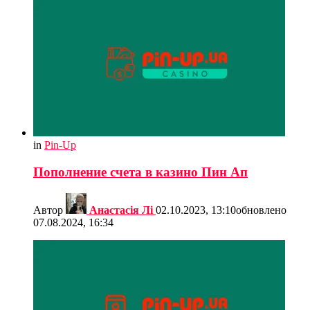
in
Pin-Up
Пополнение счета в казино Пин Ап
Автор
Анастасія Лі
02.10.2023, 13:10
обновлено
07.08.2024, 16:34