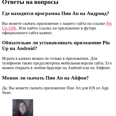
Ответы на вопросы
Где находится программа Пин Ап на Андроид?
Вы можете скачать приложение с нашего сайта по ссылке
Pin
Up APK
. Или найти ссылку на приложение в футере
официального сайта казино.
Обязательно ли устанавливать приложение Pin
Up на Android?
Играть в казино можно не только в приложении. Для
телефонов также предусмотрена мобильная версия сайта. Его
можно открыть в любом браузере на Android или на Айфоне.
Можно ли скачать Пин Ап на Айфон?
Да. Вы можете скачать приложение Пин Ап для iOS из App
Store.