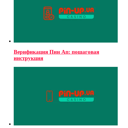
Верификация Пин Ап: пошаговая
инструкция