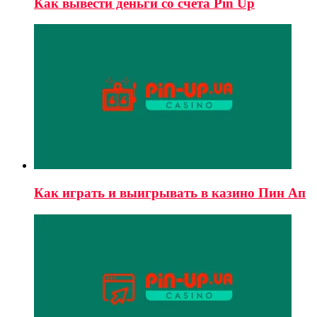
Как вывести деньги со счета Pin Up
Как играть и выигрывать в казино Пин Ап