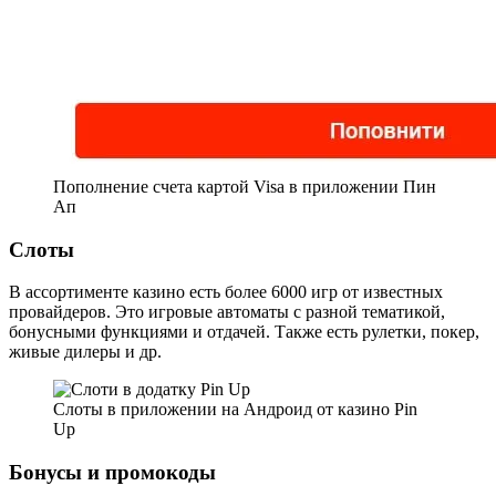
Пополнение счета картой Visa в приложении Пин
Ап
Слоты
В ассортименте казино есть более 6000 игр от известных
провайдеров. Это игровые автоматы с разной тематикой,
бонусными функциями и отдачей. Также есть рулетки, покер,
живые дилеры и др.
Слоты в приложении на Андроид от казино Pin
Up
Бонусы и промокоды