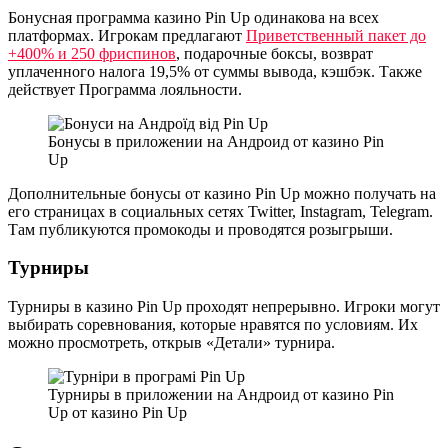
Бонусная программа казино Pin Up одинакова на всех
платформах. Игрокам предлагают
Приветственный пакет до
+400% и 250 фриспинов
, подарочные боксы, возврат
уплаченного налога 19,5% от суммы вывода, кэшбэк. Также
действует Программа лояльности.
Бонусы в приложении на Андроид от казино Pin
Up
Дополнительные бонусы от казино Pin Up можно получать на
его страницах в социальных сетях Twitter, Instagram, Telegram.
Там публикуются промокоды и проводятся розыгрыши.
Турниры
Турниры в казино Pin Up проходят непрерывно. Игроки могут
выбирать соревнования, которые нравятся по условиям. Их
можно просмотреть, открыв «Детали» турнира.
Турниры в приложении на Андроид от казино Pin
Up от казино Pin Up