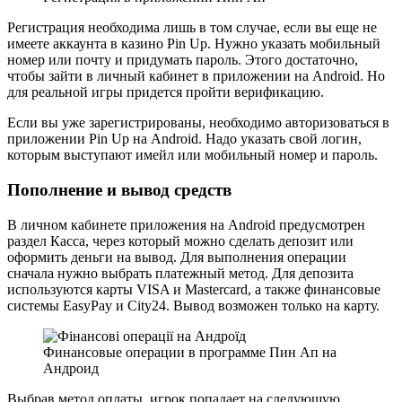
Регистрация необходима лишь в том случае, если вы еще не
имеете аккаунта в казино Pin Up. Нужно указать мобильный
номер или почту и придумать пароль. Этого достаточно,
чтобы зайти в личный кабинет в приложении на Android. Но
для реальной игры придется пройти верификацию.
Если вы уже зарегистрированы, необходимо авторизоваться в
приложении Pin Up на Android. Надо указать свой логин,
которым выступают имейл или мобильный номер и пароль.
Пополнение и вывод средств
В личном кабинете приложения на Android предусмотрен
раздел Касса, через который можно сделать депозит или
оформить деньги на вывод. Для выполнения операции
сначала нужно выбрать платежный метод. Для депозита
используются карты VISA и Mastercard, а также финансовые
системы EasyPay и City24. Вывод возможен только на карту.
Финансовые операции в программе Пин Ап на
Андроид
Выбрав метод оплаты, игрок попадает на следующую