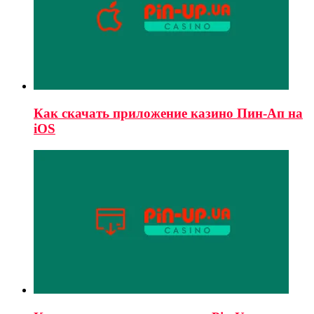
Как скачать приложение казино Пин-Ап на
iOS