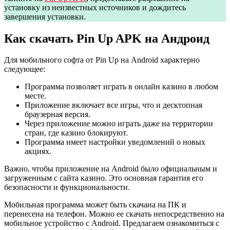
установку из неизвестных источников и дождитесь
завершения установки.
Как скачать Pin Up APK на Андроид
Для мобильного софта от Pin Up на Android характерно
следующее:
Программа позволяет играть в онлайн казино в любом
месте.
Приложение включает все игры, что и десктопная
браузерная версия.
Через приложение можно играть даже на территории
стран, где казино блокируют.
Программа имеет настройки уведомлений о новых
акциях.
Важно, чтобы приложение на Android было официальным и
загруженным с сайта казино. Это основная гарантия его
безопасности и функциональности.
Мобильная программа может быть скачана на ПК и
перенесена на телефон. Можно ее скачать непосредственно на
мобильное устройство с Android. Предлагаем ознакомиться с