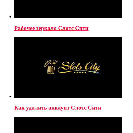
Рабочее зеркало Слотс Сити
Как удалить аккаунт Слотс Сити