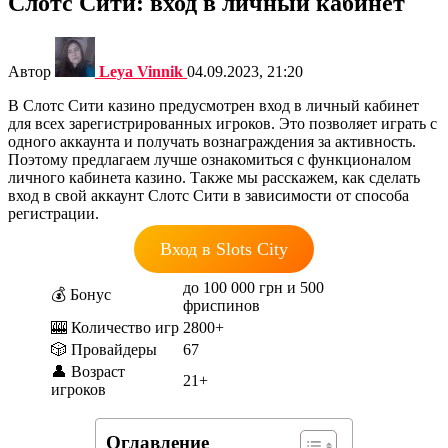
Слотс Сити: вход в личный кабинет
Автор
Leya Vinnik
04.09.2023, 21:20
В Слотс Сити казино предусмотрен вход в личный кабинет
для всех зарегистрированных игроков. Это позволяет играть с
одного аккаунта и получать вознаграждения за активность.
Поэтому предлагаем лучше ознакомиться с функционалом
личного кабинета казино. Также мы расскажем, как сделать
вход в свой аккаунт Слотс Сити в зависимости от способа
регистрации.
Вход в Slots City
до 100 000 грн и 500
💰 Бонус
фриспинов
🎰 Количество игр
2800+
🎲 Провайдеры
67
👤 Возраст
21+
игроков
Оглавление