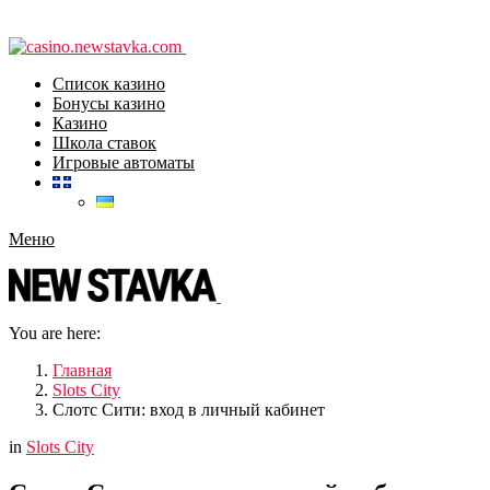
Список казино
Бонусы казино
Казино
Школа ставок
Игровые автоматы
Меню
You are here:
Главная
Slots City
Слотс Сити: вход в личный кабинет
in
Slots City