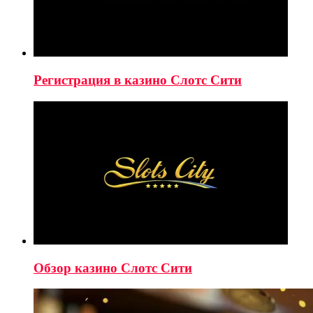
Регистрация в казино Слотс Сити
Обзор казино Слотс Сити