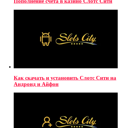
Пополнение счета в казино Слотс Сити
Как скачать и установить Слотс Сити на
Андроид и Айфон