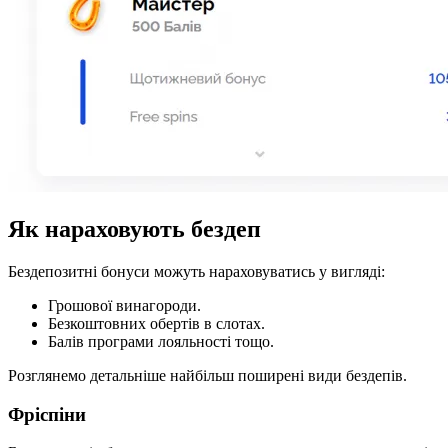
Як нараховують бездеп
Бездепозитні бонуси можуть нараховуватись у вигляді:
Грошової винагороди.
Безкоштовних обертів в слотах.
Балів програми лояльності тощо.
Розглянемо детальніше найбільш поширені види бездепів.
Фріспіни