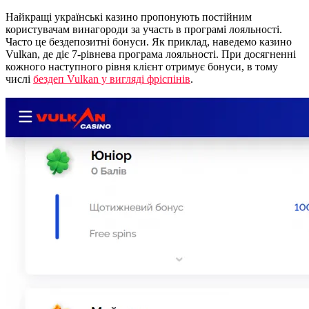
Найкращі українські казино пропонують постійним
користувачам винагороди за участь в програмі лояльності.
Часто це бездепозитні бонуси. Як приклад, наведемо казино
Vulkan, де діє 7-рівнева програма лояльності. При досягненні
кожного наступного рівня клієнт отримує бонуси, в тому
числі
бездеп Vulkan у вигляді фріспінів
.