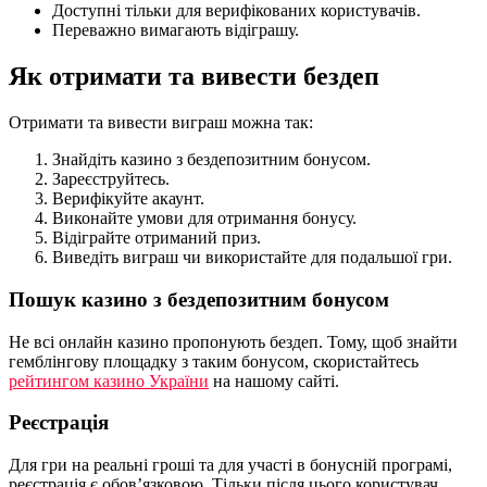
Доступні тільки для верифікованих користувачів.
Переважно вимагають відіграшу.
Як отримати та вивести бездеп
Отримати та вивести виграш можна так:
Знайдіть казино з бездепозитним бонусом.
Зареєструйтесь.
Верифікуйте акаунт.
Виконайте умови для отримання бонусу.
Відіграйте отриманий приз.
Виведіть виграш чи використайте для подальшої гри.
Пошук казино з бездепозитним бонусом
Не всі онлайн казино пропонують бездеп. Тому, щоб знайти
гемблінгову площадку з таким бонусом, скористайтесь
рейтингом казино України
на нашому сайті.
Реєстрація
Для гри на реальні гроші та для участі в бонусній програмі,
реєстрація є обов’язковою. Тільки після цього користувач