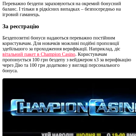
Переважно бездепи зараховуються на окремий бонусний
баланс. І тільки в рідкісних випадках – безпосередньо на
ігровий гаманець.
За реєстрацію
Бездепозитні бонуси надаються переважно постійним
користувачам. Для новачків можливі подібні пропозиції
здебільшого за проходження верифікації. Наприклад, діє
вітальний пакет в Champion Casino
. Користувачам
пропонується 100 грн бездепу з вейджером х3 за верифікацію
через Дію та 100 грн додатково у вигляді персонального
бонуса.