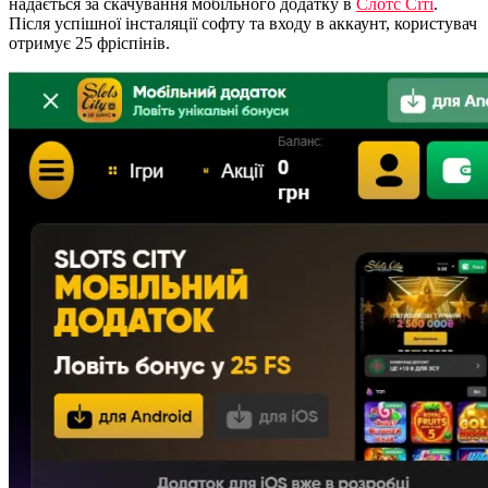
надається за скачування мобільного додатку в
Слотс Сіті
.
Після успішної інсталяції софту та входу в аккаунт, користувач
отримує 25 фріспінів.