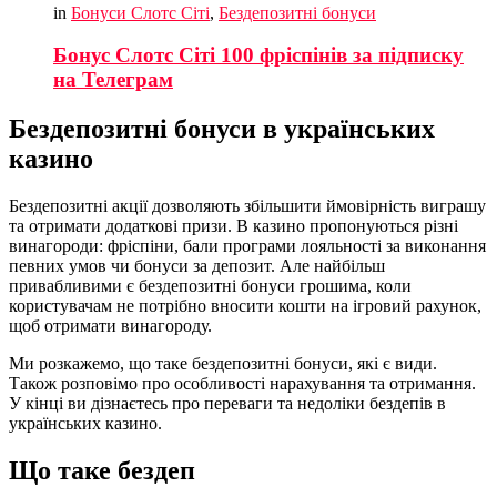
in
Бонуси Слотс Сіті
,
Бездепозитні бонуси
Бонус Слотс Сіті 100 фріспінів за підписку
на Телеграм
Бездепозитні бонуси в українських
казино
Бездепозитні акції дозволяють збільшити ймовірність виграшу
та отримати додаткові призи. В казино пропонуються різні
винагороди: фріспіни, бали програми лояльності за виконання
певних умов чи бонуси за депозит. Але найбільш
привабливими є бездепозитні бонуси грошима, коли
користувачам не потрібно вносити кошти на ігровий рахунок,
щоб отримати винагороду.
Ми розкажемо, що таке бездепозитні бонуси, які є види.
Також розповімо про особливості нарахування та отримання.
У кінці ви дізнаєтесь про переваги та недоліки бездепів в
українських казино.
Що таке бездеп