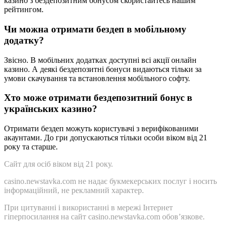
казино з бездепозитним бонусом скористайтесь нашим
рейтингом.
Чи можна отримати бездеп в мобільному
додатку?
Звісно. В мобільних додатках доступні всі акції онлайн
казино. А деякі бездепозитні бонуси видаються тільки за
умови скачування та встановлення мобільного софту.
Хто може отримати бездепозитний бонус в
українських казино?
Отримати бездеп можуть користувачі з верифікованими
акаунтами. До гри допускаються тільки особи віком від 21
року та старше.
Сайт для осіб віком від 21 року.
casino.newstavka.com не надає букмекерських послуг і носить
інформаційний, не рекламний характер.
При цитуванні і використанні в мережі Інтернет
гіперпосилання на сайт casino.newstavka.com обов’язкове.