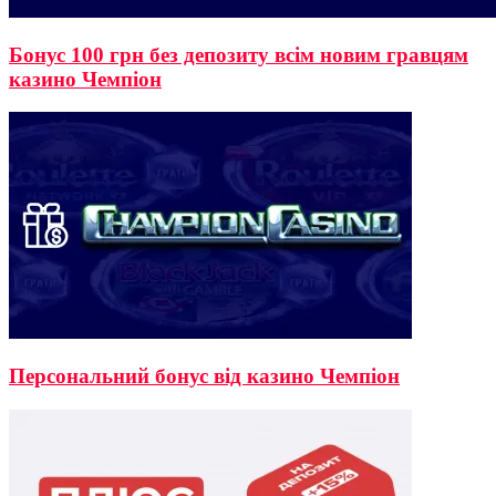
Бонус 100 грн без депозиту всім новим гравцям
казино Чемпіон
Персональний бонус від казино Чемпіон