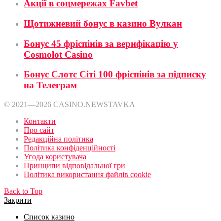
Акції в соцмережах Favbet
Щотижневий бонус в казино Вулкан
Бонус 45 фріспінів за верифікацію у
Cosmolot Casino
Бонус Слотс Сіті 100 фріспінів за підписку
на Телеграм
© 2021—2026 CASINO.NEWSTAVKA
Контакти
Про сайт
Редакційна політика
Політика конфіденційності
Угода користувача
Принципи відповідальної гри
Політика використання файлів cookie
Back to Top
Закрити
Список казино