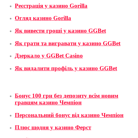
Реєстрація у казино Gorilla
Огляд казино Gorilla
Як вивести гроші у казино GGBet
Як грати та вигравати у казино GGBet
Дзеркало у GGBet Casino
Як видалити профіль у казино GGBet
Бонуси
Бонус 100 грн без депозиту всім новим
гравцям казино Чемпіон
Персональний бонус від казино Чемпіон
Плюс щодня у казино Ферст