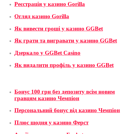
Реєстрація у казино Gorilla
Огляд казино Gorilla
Як вивести гроші у казино GGBet
Як грати та вигравати у казино GGBet
Дзеркало у GGBet Casino
Як видалити профіль у казино GGBet
Бонуси
Бонус 100 грн без депозиту всім новим
гравцям казино Чемпіон
Персональний бонус від казино Чемпіон
Плюс щодня у казино Ферст