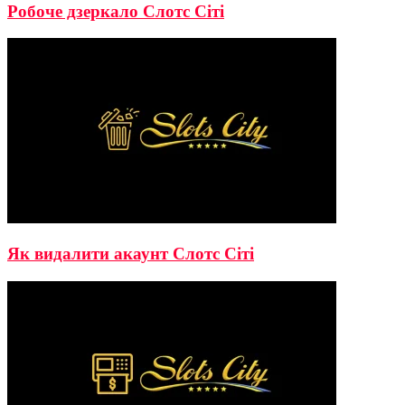
Робоче дзеркало Слотс Сіті
Як видалити акаунт Слотс Сіті