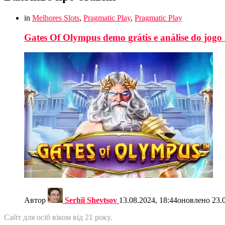
in
Melhores Slots
,
Pragmatic Play
,
Pragmatic Play
Gates Of Olympus demo grátis e análise do jogo
Автор
Serhii Shevtsov
13.08.2024, 18:44
оновлено
23.
Сайт для осіб віком від 21 року.