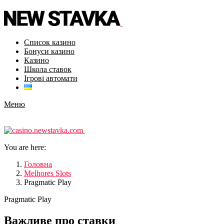
Список казино
Бонуси казино
Казино
Школа ставок
Ігрові автомати
Меню
You are here:
Головна
Melhores Slots
Pragmatic Play
Pragmatic Play
Важливе про ставки