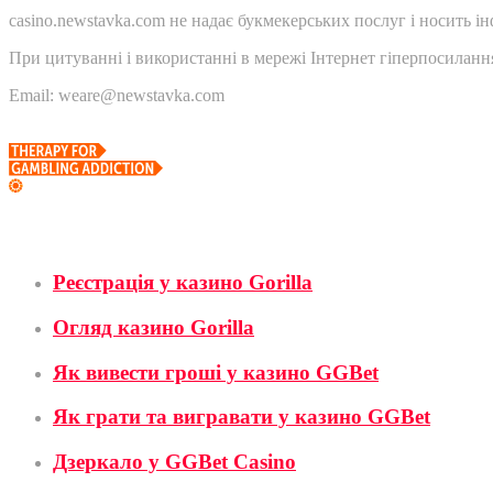
casino.newstavka.com не надає букмекерських послуг і носить 
При цитуванні і використанні в мережі Інтернет гіперпосилання
Email: weare@newstavka.com
Онлайн казино
Реєстрація у казино Gorilla
Огляд казино Gorilla
Як вивести гроші у казино GGBet
Як грати та вигравати у казино GGBet
Дзеркало у GGBet Casino