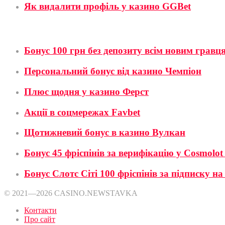
Як видалити профіль у казино GGBet
Бонуси
Бонус 100 грн без депозиту всім новим гравц
Персональний бонус від казино Чемпіон
Плюс щодня у казино Ферст
Акції в соцмережах Favbet
Щотижневий бонус в казино Вулкан
Бонус 45 фріспінів за верифікацію у Cosmolot
Бонус Слотс Сіті 100 фріспінів за підписку н
© 2021—2026 CASINO.NEWSTAVKA
Контакти
Про сайт