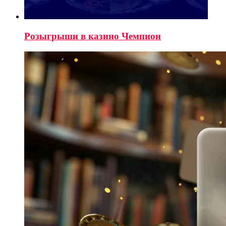
Розыгрыши в казино Чемпион