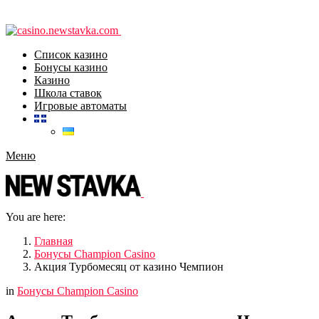
Список казино
Бонусы казино
Казино
Школа ставок
Игровые автоматы
Меню
You are here:
Главная
Бонусы Champion Casino
Акция Турбомесяц от казино Чемпион
in
Бонусы Champion Casino