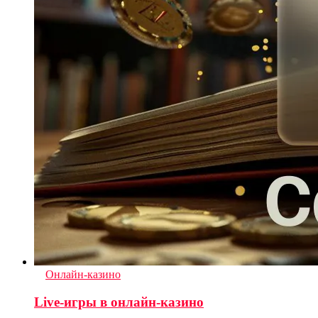
in
Онлайн-казино
Live-игры в онлайн-казино