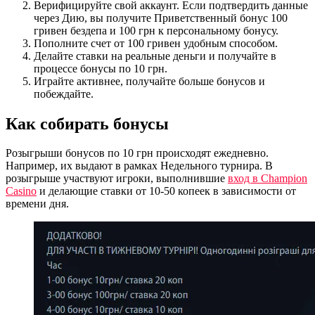
Верифицируйте свой аккаунт. Если подтвердить данные
через Дию, вы получите Приветственный бонус 100
гривен бездепа и 100 грн к персональному бонусу.
Пополните счет от 100 гривен удобным способом.
Делайте ставки на реальные деньги и получайте в
процессе бонусы по 10 грн.
Играйте активнее, получайте больше бонусов и
побеждайте.
Как собирать бонусы
Розыгрыши бонусов по 10 грн происходят ежедневно.
Например, их выдают в рамках Недельного турнира. В
розыгрыше участвуют игроки, выполнившие
вход в Champion
Casino
и делающие ставки от 10-50 копеек в зависимости от
времени дня.