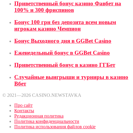
Приветственный бонус казино Фавбет на
100% и 300 фриспинов
Бонус 100 грн без депозита всем новым
игрокам казино Чемпион
Бонус Выходного дня в GGBet Casino
Еженедельный бонус в GGBet Casino
Приветственный бонус в казино ГГБет
Случайные выигрыши и турниры в казино
Вбет
© 2021—2026 CASINO.NEWSTAVKA
Про сайт
Контакты
Редакционная политика
Политика конфиденциальности
Политика использования файлов cookie