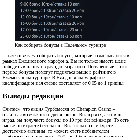
Как собирать бонусы в Недельном турнире
Также советуем собирать бонусы, которые разыгрываются в
рамках Ежедневного марафона. Вы не только имеете шанс
победить в одном из раундов марафона. Полученные в этот
период бонусы помогут подняться выше в рейтинге в
Ежемесячном турнире. В Ежедневном марафоне
квалификационная ставка составляет от 0,05 до 1 гривны.
Выводы редакции
Считаем, что акция Турбомесяц от Champion Casino –
отличная возможность для игроков. Во-первых, активно
играя, вы получаете бонусы по 10 грн без вейджера. То есть
частично играете бесплатно. Во-вторых, если будете
достаточно активны, то можете стать победителем
Турбомесяца и получить 5000 грн. Одновременно можно