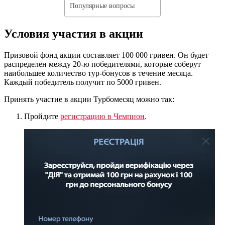
Популярные вопросы
Условия участия в акции
Призовой фонд акции составляет 100 000 гривен. Он будет
распределен между 20-ю победителями, которые соберут
наибольшее количество тур-бонусов в течение месяца.
Каждый победитель получит по 5000 гривен.
Принять участие в акции Турбомесяц можно так:
Пройдите
регистрацию в Чемпион
.