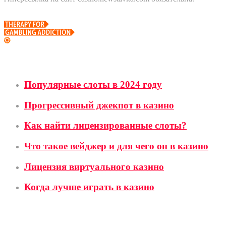
Школа ставок
Популярные слоты в 2024 году
Прогрессивный джекпот в казино
Как найти лицензированные слоты?
Что такое вейджер и для чего он в казино
Лицензия виртуального казино
Когда лучше играть в казино
Бонусы