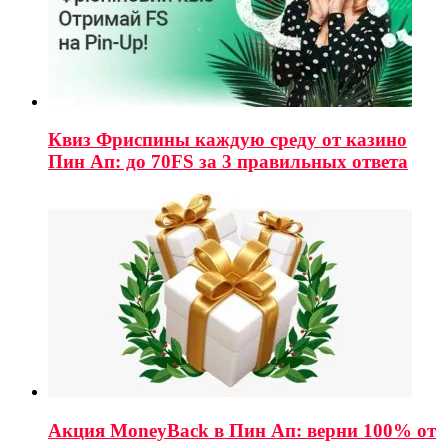
Квиз Фриспины каждую среду от казино
Пин Ап: до 70FS за 3 правильных ответа
Акция MoneyBack в Пин Ап: верни 100% от