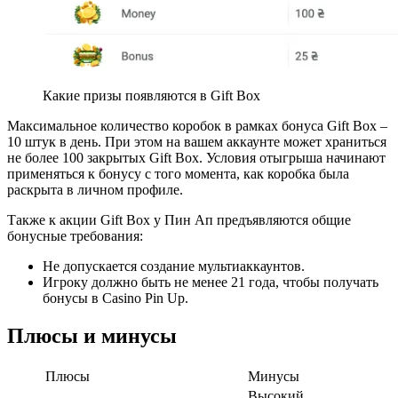
Какие призы появляются в Gift Box
Максимальное количество коробок в рамках бонуса Gift Box –
10 штук в день. При этом на вашем аккаунте может храниться
не более 100 закрытых Gift Box. Условия отыгрыша начинают
применяться к бонусу с того момента, как коробка была
раскрыта в личном профиле.
Также к акции Gift Box у Пин Ап предъявляются общие
бонусные требования:
Не допускается создание мультиаккаунтов.
Игроку должно быть не менее 21 года, чтобы получать
бонусы в Casino Pin Up.
Плюсы и минусы
Плюсы
Минусы
Высокий