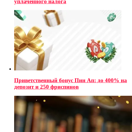
уплаченного налога
Приветственный бонус Пин Ап: до 400% на
депозит и 250 фриспинов