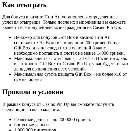
Как отыграть
Для бонуса в казино Пин Ап установлены определенные
условия отыгрыша. Только после их выполнения вы сможете
вывести все полученные вознаграждения из Casino Pin Up:
Вейджер для бонусов Gift Box в казино Пин Ап
составляет х70. Если вы получили 200 гривен бонуса
Gift Box, для перевода их на основной баланс
необходимо поставить в слотах не менее 14000 гривен.
Максимальный час отыгрыша – 24 часа. После того, как
вы откроете Gift Box от Casino Pin Up, у вас будет только
день для выполнения всех условий.
Максимальная сумма кэшаута Gift Box – не более х10 от
суммы бонуса.
Правила и условия
В рамках бонуса от Casino Pin Up вы сможете получить
следующие вознаграждения:
Реальные деньги – до 2000000 гривен.
Бонусные деньги.
1 000 000 пинкоинов.