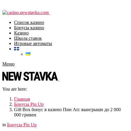
Список казино
Бонусы казино
Казино
Школа ставок
Игровые автоматы
Меню
You are here:
Главная
Бонусы Pin Up
Gift Box бонус в казино Пин Ап: выигрыши до 2 000
000 гривен
in
Бонусы Pin Up