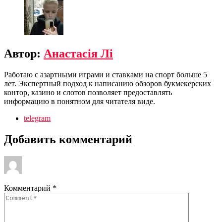
Автор:
Анастасія Лі
Работаю с азартными играми и ставками на спорт больше 5
лет. Экспертный подход к написанию обзоров букмекерских
контор, казино и слотов позволяет предоставлять
информацию в понятном для читателя виде.
telegram
Добавить комментарий
Комментарий
*