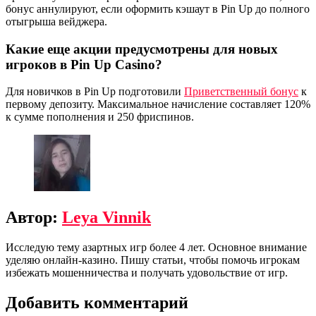
бонус аннулируют, если оформить кэшаут в Pin Up до полного
отыгрыша вейджера.
Какие еще акции предусмотрены для новых
игроков в Pin Up Casino?
Для новичков в Pin Up подготовили
Приветственный бонус
к
первому депозиту. Максимальное начисление составляет 120%
к сумме пополнения и 250 фриспинов.
Автор:
Leya Vinnik
Исследую тему азартных игр более 4 лет. Основное внимание
уделяю онлайн-казино. Пишу статьи, чтобы помочь игрокам
избежать мошенничества и получать удовольствие от игр.
Добавить комментарий