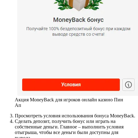
Акция MoneyBack для игроков онлайн казино Пин
Ап
Просмотреть условия использования бонуса MoneyBack.
Сделать депозит, получить бонус или играть на
собственные деньги. Главное – выполнить условия
отыгрыша, чтобы все деньги были доступны для
вывода.