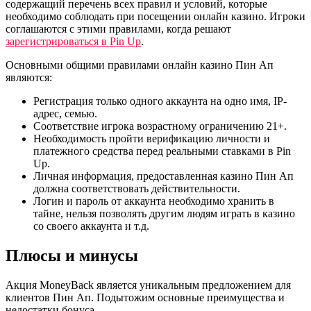
содержащий перечень всех правил и условий, которые
необходимо соблюдать при посещении онлайн казино. Игроки
соглашаются с этими правилами, когда решают
зарегистрироваться в Pin Up
.
Основными общими правилами онлайн казино Пин Ап
являются:
Регистрация только одного аккаунта на одно имя, IP-
адрес, семью.
Соответствие игрока возрастному ограничению 21+.
Необходимость пройти верификацию личности и
платежного средства перед реальными ставками в Pin
Up.
Личная информация, предоставленная казино Пин Ап
должна соответствовать действительности.
Логин и пароль от аккаунта необходимо хранить в
тайне, нельзя позволять другим людям играть в казино
со своего аккаунта и т.д.
Плюсы и минусы
Акция MoneyBack является уникальным предложением для
клиентов Пин Ап. Подытожим основные преимущества и
недостатки бонуса.