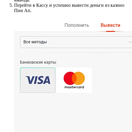
Перейти в Кассу и успешно вывести деньги из казино
Пин Ап.