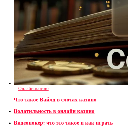
in
Онлайн-казино
Что такое Вайлд в слотах казино
Волатильность в онлайн казино
Видеопокер: что это такое и как играть