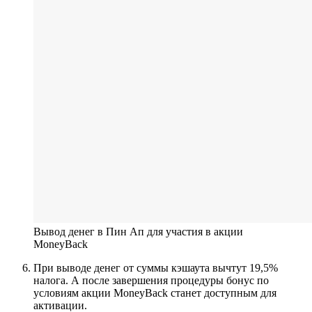
Вывод денег в Пин Ап для участия в акции
MoneyBack
При выводе денег от суммы кэшаута вычтут 19,5%
налога. А после завершения процедуры бонус по
условиям акции MoneyBack станет доступным для
активации.