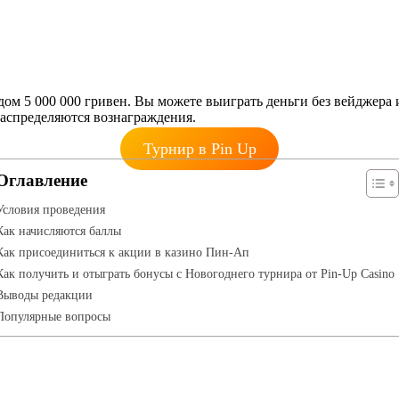
ом 5 000 000 гривен. Вы можете выиграть деньги без вейджер
 распределяются вознаграждения.
Турнир в Pin Up
Оглавление
Условия проведения
Как начисляются баллы
Как присоединиться к акции в казино Пин-Ап
Как получить и отыграть бонусы с Новогоднего турнира от Pin-Up Casino
Выводы редакции
Популярные вопросы