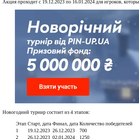
Акция проходит с 19.12.2023 по 16.01.2024 для игроков, котор
Новогодний турнир состоит из 4 этапов:
Этап
Старт, дата
Финал, дата
Количество победителей
1
19.12.2023
26.12.2023
700
2
26.12.2023
02.01.2024
1250