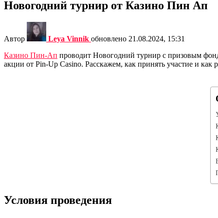
Новогодний турнир от Казино Пин Ап
Автор
Leya Vinnik
обновлено
21.08.2024, 15:31
Казино Пин-Ап
проводит Новогодний турнир с призовым фонд
акции от Pin-Up Casino. Расскажем, как принять участие и как
Условия проведения