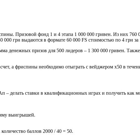
ны. Призовой фонд 1 и 4 этапа 1 000 000 гривен. Из них 760 0
0 000 грн выдаются в формате 60 000 FS стоимостью по 4 грн за 
умма денежных призов для 500 лидеров – 1 300 000 гривен. Такж
счет, а фриспины необходимо отыграть с вейджером х50 в течени
Ап – делать ставки в квалификационных играх и получить как 
умму выигрышей.
 количество баллов 2000 / 40 = 50.