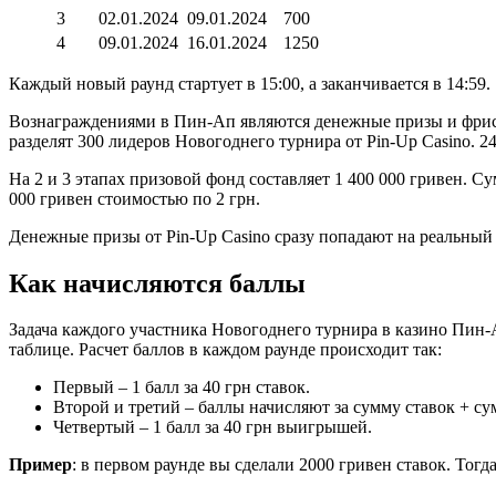
3
02.01.2024
09.01.2024
700
4
09.01.2024
16.01.2024
1250
Каждый новый раунд стартует в 15:00, а заканчивается в 14:59.
Вознаграждениями в Пин-Ап являются денежные призы и фриспи
разделят 300 лидеров Новогоднего турнира от Pin-Up Casino. 24
На 2 и 3 этапах призовой фонд составляет 1 400 000 гривен. С
000 гривен стоимостью по 2 грн.
Денежные призы от Pin-Up Casino сразу попадают на реальный 
Как начисляются баллы
Задача каждого участника Новогоднего турнира в казино Пин-
таблице. Расчет баллов в каждом раунде происходит так:
Первый – 1 балл за 40 грн ставок.
Второй и третий – баллы начисляют за сумму ставок + с
Четвертый – 1 балл за 40 грн выигрышей.
Пример
: в первом раунде вы сделали 2000 гривен ставок. Тогда