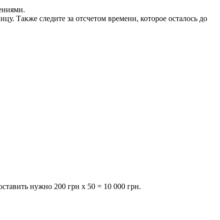
ениями.
цу. Также следите за отсчетом времени, которое осталось до
ставить нужно 200 грн х 50 = 10 000 грн.