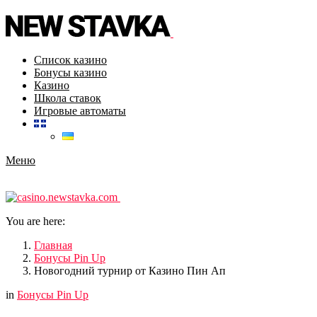
Список казино
Бонусы казино
Казино
Школа ставок
Игровые автоматы
Меню
You are here:
Главная
Бонусы Pin Up
Новогодний турнир от Казино Пин Ап
in
Бонусы Pin Up