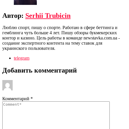
Автор:
Serhii Trubicin
Люблю спорт, пишу о спорте. Работаю в сфере беттинга и
гемблинга чуть больше 4 лет. Пишу обзоры букмекерских
контор и казино. Цель работы в команде newstavka.com.ua -
создание экспертного контента на тему ставок для
украинского пользователя.
telegram
Добавить комментарий
Комментарий
*