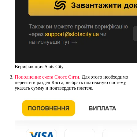
Верификация Slots City
Пополнение счета Слотс Сити
. Для этого необходимо
перейти в раздел Касса, выбрать платежную систему,
указать сумму и подтвердить платеж.