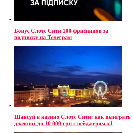
Бонус Слотс Сити 100 фриспинов за
подписку на Телеграм
Шансуй в казино Слотс Сити: как выиграть
джекпот до 10 000 грн с вейджером х1