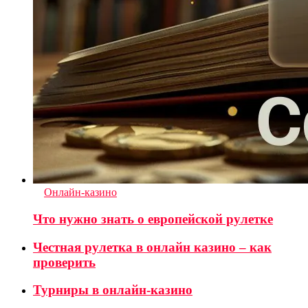
in
Онлайн-казино
Что нужно знать о европейской рулетке
Честная рулетка в онлайн казино – как
проверить
Турниры в онлайн-казино