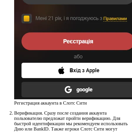
Регистрация аккаунта в Слотс Сити
Верификация. Сразу после создания аккаунта
пользователю предложат пройти верификацию. Для
быстрой идентификации мы рекомендуем использовать
Дию или BankID. Также игроки Слотс Сити могут