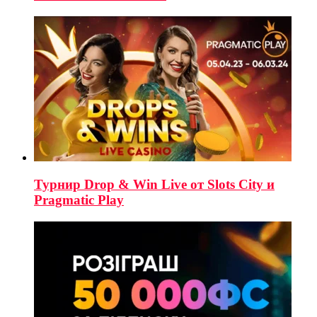
Турнир Drop & Win Live от Slots City и
Pragmatic Play