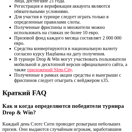
лица, достигшие 21 года.
Регистрация и верификация аккаунта являются
обязательными условиями.
Для участия в турнире следует играть только в
определенные правилами слоты.
Полученные фриспины и множители можно
использовать на ставках не более 10 евро.
Призовой фонд каждого месяца составляет 2 000 000
евро.
Средства конвертируются в национальную валюту
согласно курсу Нацбанка на дату получения.
В турнире Drop & Win могут участвовать пользователи
мобильной и десктопной версии официального сайта, а
также
приложений Slots City
.
Полученные в рамках акции средства и выигрыши с
фриспинов следует отыграть с вейджером х35.
Краткий FAQ
Как и когда определяются победители турнира
Drop & Win?
Каждый день Слотс Сити проводит розыгрыш небольших
призов. Они выдаются случайным игрокам, заработавшим