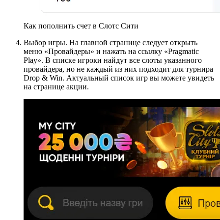
Как пополнить счет в Слотс Сити
Выбор игры. На главной странице следует открыть
меню «Провайдеры» и нажать на ссылку «Pragmatic
Play». В списке игроки найдут все слоты указанного
провайдера, но не каждый из них подходит для турнира
Drop & Win. Актуальный список игр вы можете увидеть
на странице акции.