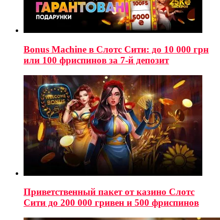
Bonus Machine в Слотс Сити: до 10 000 грн
или 100 фриспинов за 7-й депозит
Приветственный пакет от казино Слотс
Сити до 200 000 гривен и 500 фриспинов