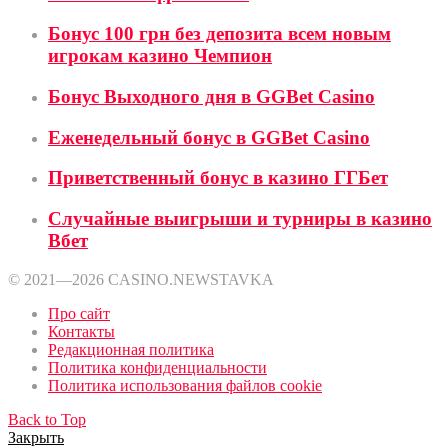
Бонус 100 грн без депозита всем новым
игрокам казино Чемпион
Бонус Выходного дня в GGBet Casino
Еженедельный бонус в GGBet Casino
Приветственный бонус в казино ГГБет
Случайные выигрыши и турниры в казино
Вбет
© 2021—2026 CASINO.NEWSTAVKA
Про сайт
Контакты
Редакционная политика
Политика конфиденциальности
Политика использования файлов cookie
Back to Top
Закрыть