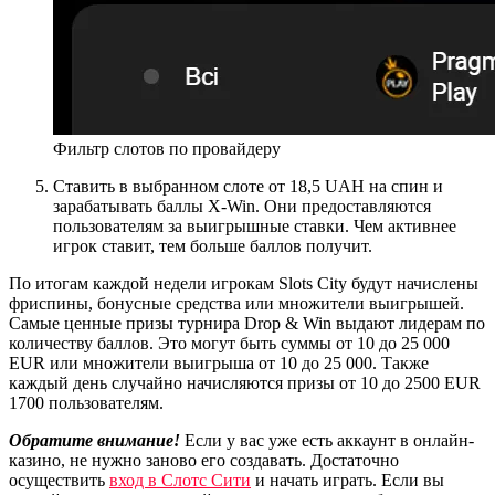
Фильтр слотов по провайдеру
Ставить в выбранном слоте от 18,5 UAH на спин и
зарабатывать баллы X-Win. Они предоставляются
пользователям за выигрышные ставки. Чем активнее
игрок ставит, тем больше баллов получит.
По итогам каждой недели игрокам Slots City будут начислены
фриспины, бонусные средства или множители выигрышей.
Самые ценные призы турнира Drop & Win выдают лидерам по
количеству баллов. Это могут быть суммы от 10 до 25 000
EUR или множители выигрыша от 10 до 25 000. Также
каждый день случайно начисляются призы от 10 до 2500 EUR
1700 пользователям.
Обратите внимание!
Если у вас уже есть аккаунт в онлайн-
казино, не нужно заново его создавать. Достаточно
осуществить
вход в Слотс Сити
и начать играть. Если вы