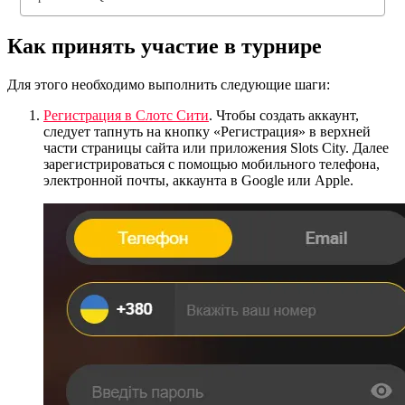
Как принять участие в турнире
Для этого необходимо выполнить следующие шаги:
Регистрация в Слотс Сити
. Чтобы создать аккаунт,
следует тапнуть на кнопку «Регистрация» в верхней
части страницы сайта или приложения Slots City. Далее
зарегистрироваться с помощью мобильного телефона,
электронной почты, аккаунта в Google или Apple.