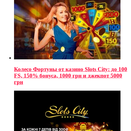
Колесо Фортуны от казино Slots City: до 100
FS, 150% бонуса, 1000 грн и джекпот 5000
грн