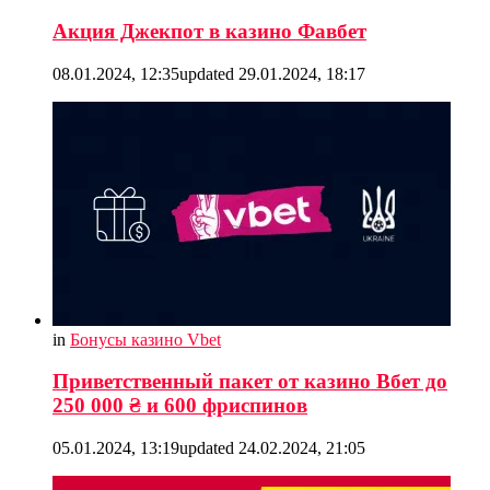
Акция Джекпот в казино Фавбет
08.01.2024, 12:35
updated
29.01.2024, 18:17
in
Бонусы казино Vbet
Приветственный пакет от казино Вбет до
250 000 ₴ и 600 фриспинов
05.01.2024, 13:19
updated
24.02.2024, 21:05