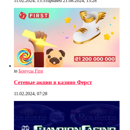
11.02.2024, 15:31
updated
21.08.2024, 13:28
in
Бонусы First
Сетевые акции в казино Ферст
11.02.2024, 07:28