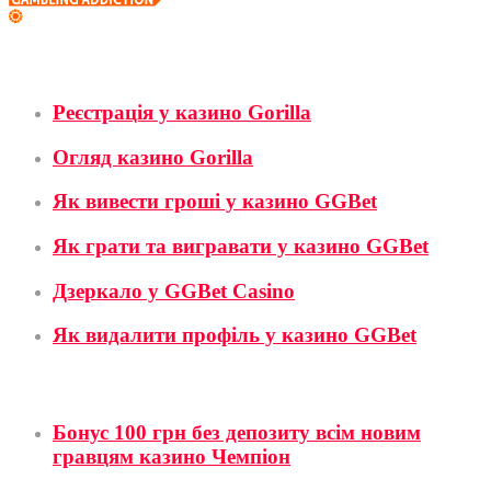
Онлайн казино
Реєстрація у казино Gorilla
Огляд казино Gorilla
Як вивести гроші у казино GGBet
Як грати та вигравати у казино GGBet
Дзеркало у GGBet Casino
Як видалити профіль у казино GGBet
Бонуси
Бонус 100 грн без депозиту всім новим
гравцям казино Чемпіон