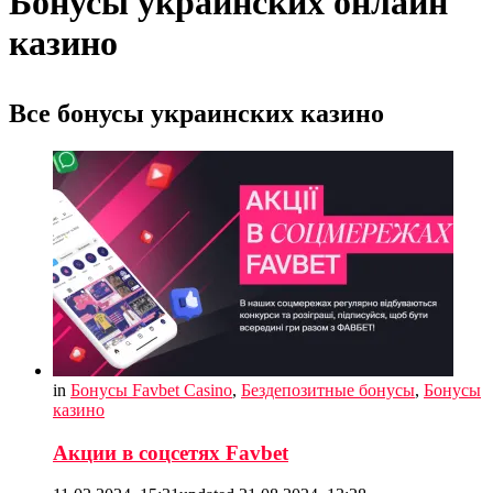
Бонусы украинских онлайн
казино
Все бонусы украинских казино
in
Бонусы Favbet Casino
,
Бездепозитные бонусы
,
Бонусы
казино
Акции в соцсетях Favbet