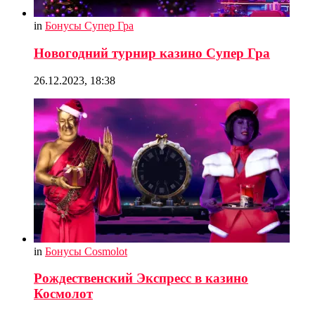
in
Бонусы Супер Гра
Новогодний турнир казино Супер Гра
26.12.2023, 18:38
in
Бонусы Cosmolot
Рождественский Экспресс в казино
Космолот