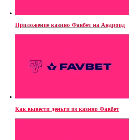
Приложение казино Фавбет на Андроид
Как вывести деньги из казино Фавбет