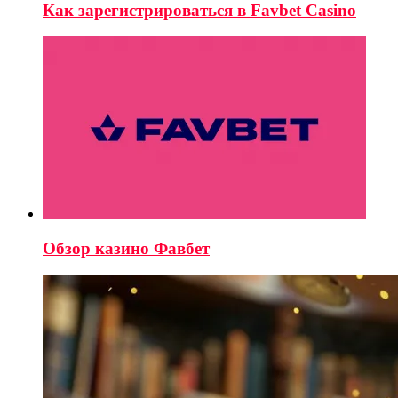
Как зарегистрироваться в Favbet Casino
Обзор казино Фавбет