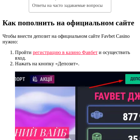
Ответы на часто задаваемые вопросы
Как пополнить на официальном сайте
Чтобы внести депозит на официальном сайте Favbet Casino
нужно:
Пройти
регистрацию в казино Фавбет
и осуществить
вход.
Нажать на кнопку «Депозит».