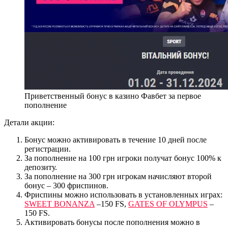
Приветственный бонус в казино Фавбет за первое
пополнение
Детали акции:
Бонус можно активировать в течение 10 дней после
регистрации.
За пополнение на 100 грн игроки получат бонус 100% к
депозиту.
За пополнение на 300 грн игрокам начисляют второй
бонус – 300 фриспинов.
Фриспины можно использовать в установленных играх:
SWEET BONANZA
–150 FS,
GATES OF OLYMPUS
–
150 FS.
Активировать бонусы после пополнения можно в