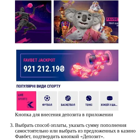
Кнопка для внесения депозита в приложении
Выбрать способ оплаты, указать сумму пополнения
самостоятельно или выбрать из предложенных в казино
Фавбет, подтвердить кнопкой «Депозит».