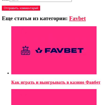
Еще статьи из категории:
Favbet
Как играть и выигрывать в казино Фавбет