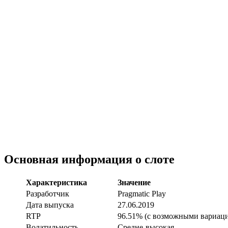
Основная информация о слоте
Характеристика
Значение
Разработчик
Pragmatic Play
Дата выпуска
27.06.2019
RTP
96.51% (с возможными вариац
Волатильность
Средне-высокая