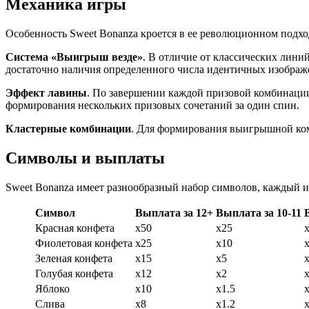
Механика игры
Особенность Sweet Bonanza кроется в ее революционном подх
Система «Выигрыш везде»
. В отличие от классических лини
достаточно наличия определенного числа идентичных изображе
Эффект лавины
. По завершении каждой призовой комбинации
формирования нескольких призовых сочетаний за один спин.
Кластерные комбинации
. Для формирования выигрышной ком
Символы и выплаты
Sweet Bonanza имеет разнообразный набор символов, каждый и
Символ
Выплата за 12+
Выплата за 10-11
Красная конфета
x50
x25
Фиолетовая конфета
x25
x10
x
Зеленая конфета
x15
x5
Голубая конфета
x12
x2
x
Яблоко
x10
x1.5
Слива
x8
x1.2
x