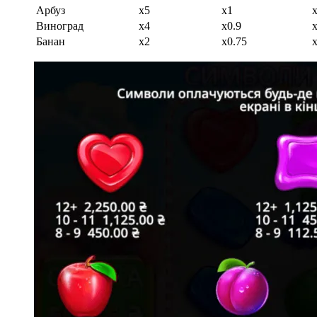
Арбуз
x5
x1
x
Виноград
x4
x0.9
x
Банан
x2
x0.75