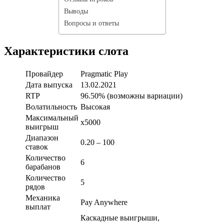
Выводы
Вопросы и ответы
Характеристики слота
Провайдер
Pragmatic Play
Дата выпуска
13.02.2021
RTP
96.50% (возможны вариации)
Волатильность
Высокая
Максимальный
x5000
выигрыш
Диапазон
0.20 – 100
ставок
Количество
6
барабанов
Количество
5
рядов
Механика
Pay Anywhere
выплат
Каскадные выигрыши,