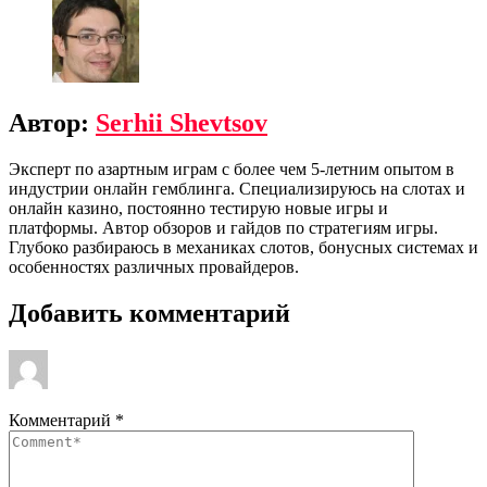
Автор:
Serhii Shevtsov
Эксперт по азартным играм с более чем 5-летним опытом в
индустрии онлайн гемблинга. Специализируюсь на слотах и
онлайн казино, постоянно тестирую новые игры и
платформы. Автор обзоров и гайдов по стратегиям игры.
Глубоко разбираюсь в механиках слотов, бонусных системах и
особенностях различных провайдеров.
Добавить комментарий
Комментарий
*