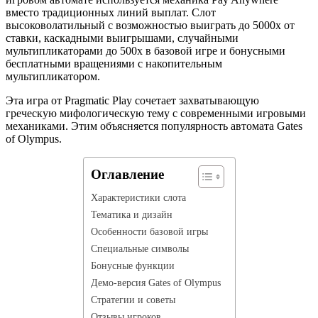
вместо традиционных линий выплат. Слот
высоковолатильный с возможностью выиграть до 5000x от
ставки, каскадными выигрышами, случайными
мультипликаторами до 500x в базовой игре и бонусными
бесплатными вращениями с накопительным
мультипликатором.
Эта игра от Pragmatic Play сочетает захватывающую
греческую мифологическую тему с современными игровыми
механиками. Этим объясняется популярность автомата Gates
of Olympus.
Оглавление
Характеристики слота
Тематика и дизайн
Особенности базовой игры
Специальные символы
Бонусные функции
Демо-версия Gates of Olympus
Стратегии и советы
Отзывы игроков