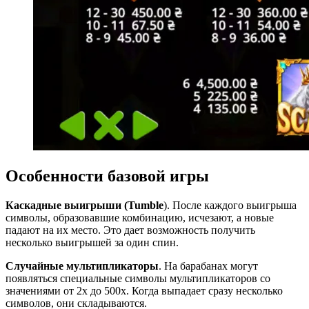
Особенности базовой игры
Каскадные выигрыши (Tumble
). После каждого выигрыша
символы, образовавшие комбинацию, исчезают, а новые
падают на их место. Это дает возможность получить
несколько выигрышей за один спин.
Случайные мультипликаторы
. На барабанах могут
появляться специальные символы мультипликаторов со
значениями от 2x до 500x. Когда выпадает сразу несколько
символов, они складываются.