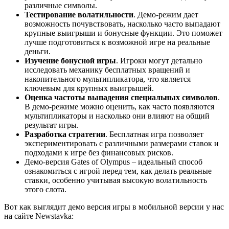
различные символы.
Тестирование волатильности
. Демо-режим дает
возможность почувствовать, насколько часто выпадают
крупные выигрыши и бонусные функции. Это поможет
лучше подготовиться к возможной игре на реальные
деньги.
Изучение бонусной игры
. Игроки могут детально
исследовать механику бесплатных вращений и
накопительного мультипликатора, что является
ключевым для крупных выигрышей.
Оценка частоты выпадения специальных символов
.
В демо-режиме можно оценить, как часто появляются
мультипликаторы и насколько они влияют на общий
результат игры.
Разработка стратегии
. Бесплатная игра позволяет
экспериментировать с различными размерами ставок и
подходами к игре без финансовых рисков.
Демо-версия Gates of Olympus – идеальный способ
ознакомиться с игрой перед тем, как делать реальные
ставки, особенно учитывая высокую волатильность
этого слота.
Вот как выглядит демо версия игры в мобильной версии у нас
на сайте Newstavka: