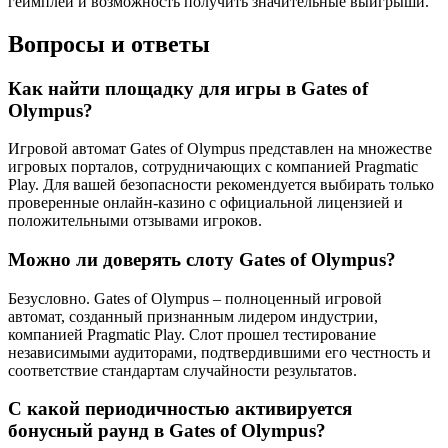
геймплей и возможность получить значительные выигрыши.
Вопросы и ответы
Как найти площадку для игры в Gates of
Olympus?
Игровой автомат Gates of Olympus представлен на множестве
игровых порталов, сотрудничающих с компанией Pragmatic
Play. Для вашей безопасности рекомендуется выбирать только
проверенные онлайн-казино с официальной лицензией и
положительными отзывами игроков.
Можно ли доверять слоту Gates of Olympus?
Безусловно. Gates of Olympus – полноценный игровой
автомат, созданный признанным лидером индустрии,
компанией Pragmatic Play. Слот прошел тестирование
независимыми аудиторами, подтвердившими его честность и
соответствие стандартам случайности результатов.
С какой периодичностью активируется
бонусный раунд в Gates of Olympus?