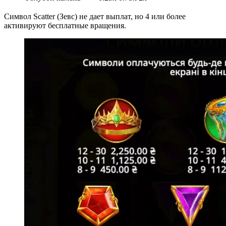
Символ Scatter (Зевс) не дает выплат, но 4 или более
активируют бесплатные вращения.