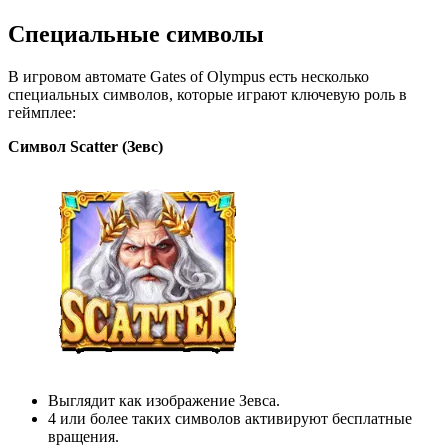
Специальные символы
В игровом автомате Gates of Olympus есть несколько
специальных символов, которые играют ключевую роль в
геймплее:
Символ Scatter (Зевс)
Выглядит как изображение Зевса.
4 или более таких символов активируют бесплатные
вращения.