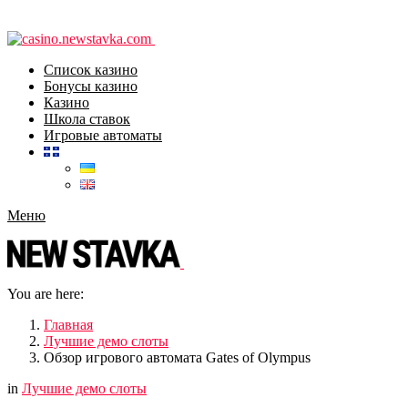
Список казино
Бонусы казино
Казино
Школа ставок
Игровые автоматы
Меню
You are here:
Главная
Лучшие демо слоты
Обзор игрового автомата Gates of Olympus
in
Лучшие демо слоты