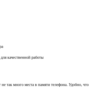
ра
 для качественной работы
не так много места в памяти телефона. Удобно, что