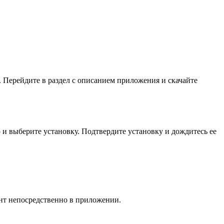
. Перейдите в раздел с описанием приложения и скачайте
 и выберите установку. Подтвердите установку и дождитесь ее
унт непосредственно в приложении.