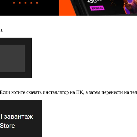
н.
сли хотите скачать инсталлятор на ПК, а затем перенести на тел