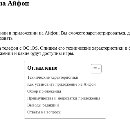
 на Айфон
 или в приложении на Айфон. Вы сможете зарегистрироваться, д
зовать.
а телефон с ОС iOS. Опишем его технические характеристики 
ожении и какие будут доступны игры.
Оглавление
Технические характеристики
Как установить приложение на Айфон
Обзор приложения
Преимущества и недостатки приложения
Выводы редакции
Ответы на вопросы