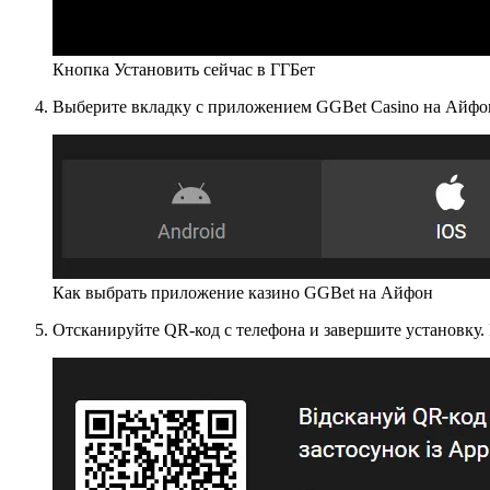
Кнопка Установить сейчас в ГГБет
Выберите вкладку с приложением GGBet Casino на Айфо
Как выбрать приложение казино GGBet на Айфон
Отсканируйте QR-код с телефона и завершите установку. Е