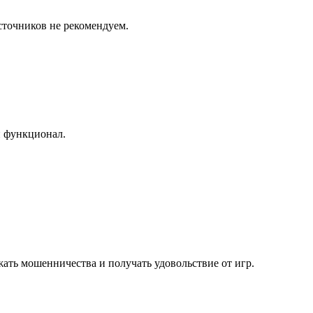
сточников не рекомендуем.
й функционал.
ать мошенничества и получать удовольствие от игр.