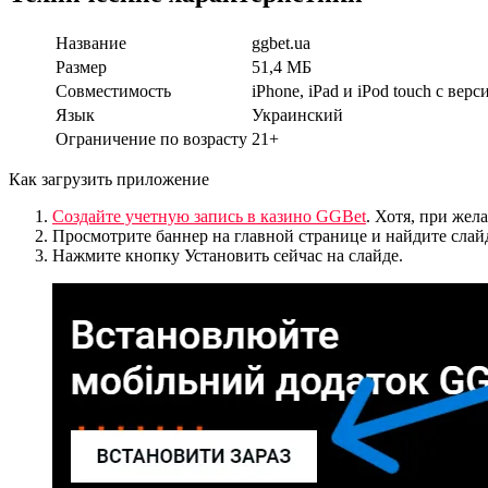
Название
ggbet.ua
Размер
51,4 МБ
Совместимость
iPhone, iPad и iPod touch с верс
Язык
Украинский
Ограничение по возрасту
21+
Как загрузить приложение
Создайте учетную запись в казино GGBet
. Хотя, при же
Просмотрите баннер на главной странице и найдите слай
Нажмите кнопку Установить сейчас на слайде.