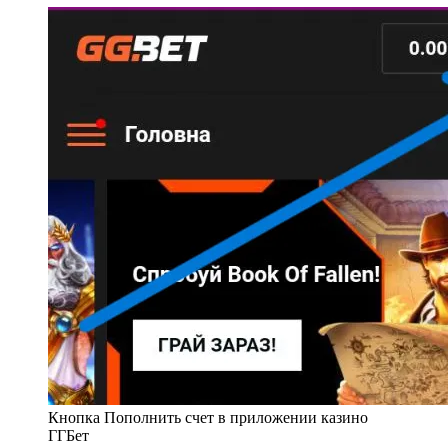
Кнопка Пополнить счет в приложении казино
ГГБет