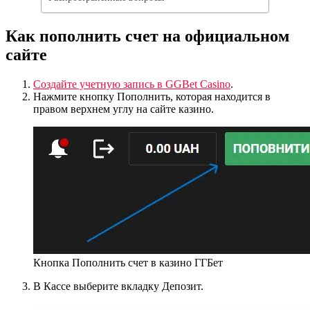
Как пополнить счет на официальном
сайте
Создайте учетную запись в GGBet Casino
.
Нажмите кнопку Пополнить, которая находится в
правом верхнем углу на сайте казино.
Кнопка Пополнить счет в казино ГГБет
В Кассе выберите вкладку Депозит.