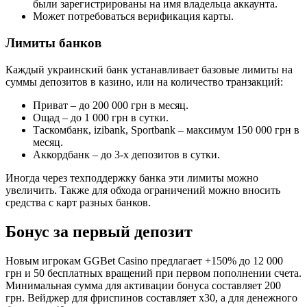
были зарегистрированы на имя владельца аккаунта.
Может потребоваться верификация карты.
Лимиты банков
Каждый украинский банк устанавливает базовые лимиты на
суммы депозитов в казино, или на количество транзакций:
Приват – до 200 000 грн в месяц.
Ощад – до 1 000 грн в сутки.
Таскомбанк, izibank, Sportbank – максимум 150 000 грн в
месяц.
Аккордбанк – до 3-х депозитов в сутки.
Иногда через техподдержку банка эти лимиты можно
увеличить. Также для обхода ограничений можно вносить
средства с карт разных банков.
Бонус за первый депозит
Новым игрокам GGBet Casino предлагает +150% до 12 000
грн и 50 бесплатных вращений при первом пополнении счета.
Минимальная сумма для активации бонуса составляет 200
грн. Вейджер для фриспинов составляет х30, а для денежного