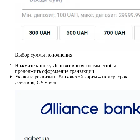
Выбор суммы пополнения
Нажмите кнопку Депозит внизу формы, чтобы
продолжить оформление транзакции.
Укажите реквизиты банковской карты – номер, срок
действия, CVV-код.