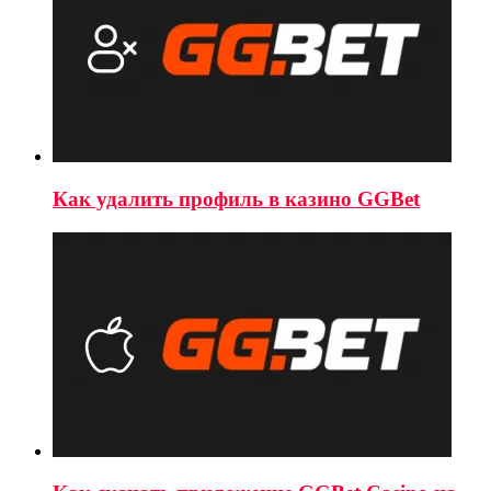
Как удалить профиль в казино GGBet