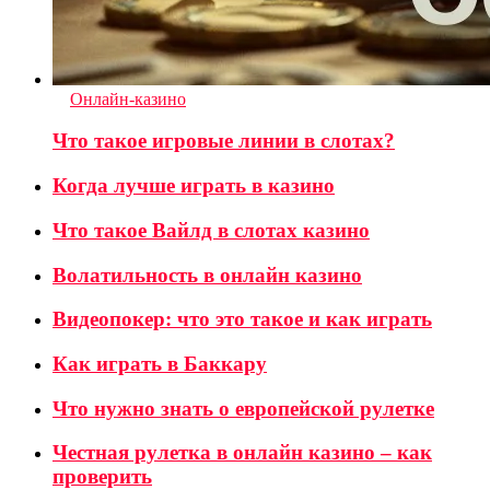
in
Онлайн-казино
Что такое игровые линии в слотах?
Когда лучше играть в казино
Что такое Вайлд в слотах казино
Волатильность в онлайн казино
Видеопокер: что это такое и как играть
Как играть в Баккару
Что нужно знать о европейской рулетке
Честная рулетка в онлайн казино – как
проверить