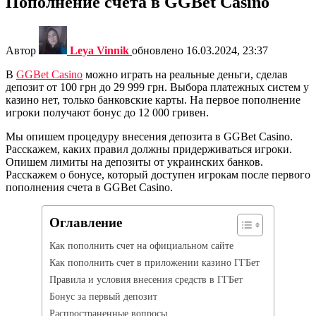
Пополнение счета в GGBet Casino
Автор
Leya Vinnik
обновлено
16.03.2024, 23:37
В
GGBet Casino
можно играть на реальные деньги, сделав
депозит от 100 грн до 29 999 грн. Выбора платежных систем у
казино нет, только банковские карты. На первое пополнение
игроки получают бонус до 12 000 гривен.
Мы опишем процедуру внесения депозита в GGBet Casino.
Расскажем, каких правил должны придерживаться игроки.
Опишем лимиты на депозиты от украинских банков.
Расскажем о бонусе, который доступен игрокам после первого
пополнения счета в GGBet Casino.
Оглавление
Как пополнить счет на официальном сайте
Как пополнить счет в приложении казино ГГБет
Правила и условия внесения средств в ГГБет
Бонус за первый депозит
Распространенные вопросы