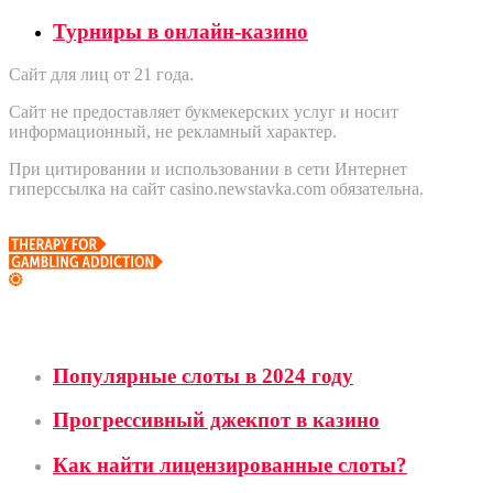
Турниры в онлайн-казино
Сайт для лиц от 21 года.
Сайт не предоставляет букмекерских услуг и носит
информационный, не рекламный характер.
При цитировании и использовании в сети Интернет
гиперссылка на сайт casino.newstavka.com обязательна.
Школа ставок
Популярные слоты в 2024 году
Прогрессивный джекпот в казино
Как найти лицензированные слоты?