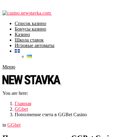
Список казино
Бонусы казино
Казино
Школа ставок
Игровые автоматы
Меню
You are here:
Главная
GGbet
Пополнение счета в GGBet Casino
in
GGbet