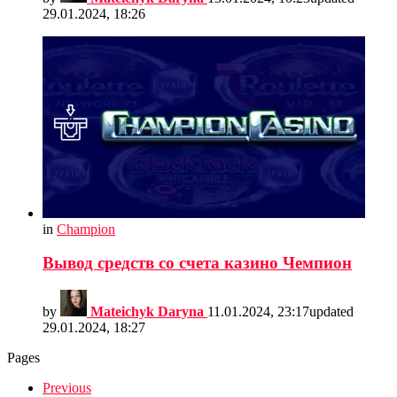
29.01.2024, 18:26
in
Champion
Вывод средств со счета казино Чемпион
by
Mateichyk Daryna
11.01.2024, 23:17
updated
29.01.2024, 18:27
Pages
Previous