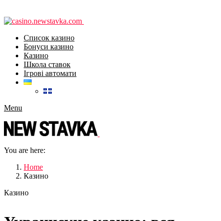
Список казино
Бонуси казино
Казино
Школа ставок
Ігрові автомати
Menu
You are here:
Home
Казино
Казино