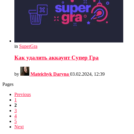
in
SuperGra
Как удалить аккаунт Супер Гра
by
Mateichyk Daryna
03.02.2024, 12:39
Pages
Previous
1
2
3
4
5
Next