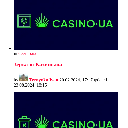
in
Casino.ua
Зеркало Казино.юа
by
Ternynko Ivan
20.02.2024, 17:17
updated
23.08.2024, 18:15