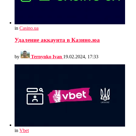
in
Casino.ua
Удаление аккаунта в Казино.юа
by
Ternynko Ivan
19.02.2024, 17:33
in
Vbet