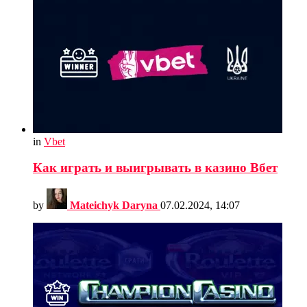
in
Vbet
Как играть и выигрывать в казино Вбет
by
Mateichyk Daryna
07.02.2024, 14:07