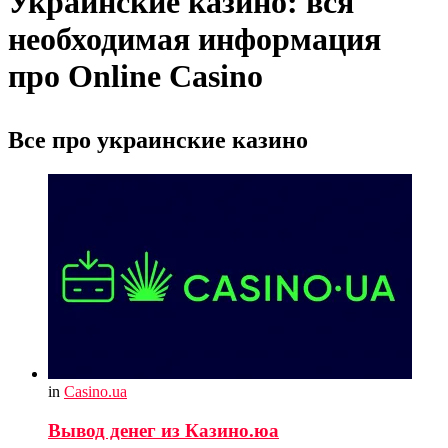
Украинские казино: вся
необходимая информация
про Online Casino
Все про украинские казино
in
Casino.ua
Вывод денег из Казино.юа