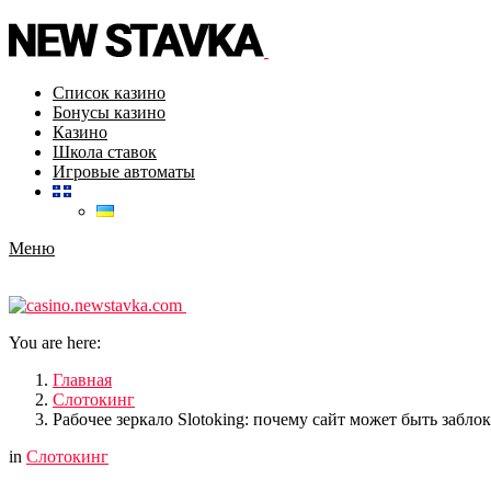
Список казино
Бонусы казино
Казино
Школа ставок
Игровые автоматы
Меню
You are here:
Главная
Слотокинг
Рабочее зеркало Slotoking: почему сайт может быть забло
in
Слотокинг