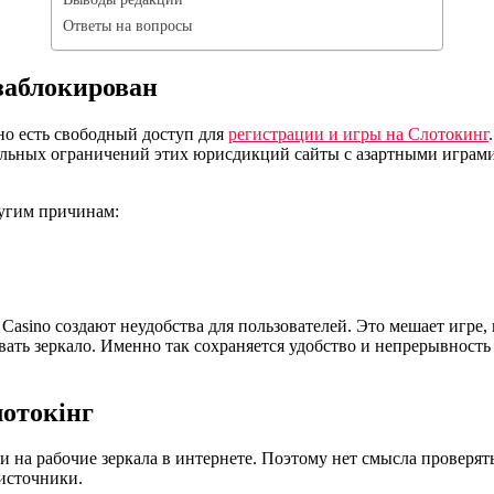
Ответы на вопросы
 заблокирован
о есть свободный доступ для
регистрации и игры на Слотокинг
ательных ограничений этих юрисдикций сайты с азартными играм
ругим причинам:
 Casino создают неудобства для пользователей. Это мешает игре
ать зеркало. Именно так сохраняется удобство и непрерывность
лотокінг
ки на рабочие зеркала в интернете. Поэтому нет смысла проверят
источники.