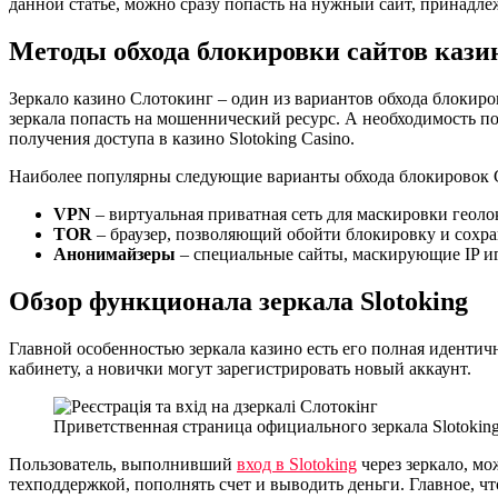
данной статье, можно сразу попасть на нужный сайт, принадл
Методы обхода блокировки сайтов каз
Зеркало казино Слотокинг – один из вариантов обхода блокиро
зеркала попасть на мошеннический ресурс. А необходимость по
получения доступа в казино Slotoking Casino.
Наиболее популярны следующие варианты обхода блокировок 
VPN
– виртуальная приватная сеть для маскировки геоло
TOR
– браузер, позволяющий обойти блокировку и сохра
Анонимайзеры
– специальные сайты, маскирующие IP иг
Обзор функционала зеркала Slotoking
Главной особенностью зеркала казино есть его полная иденти
кабинету, а новички могут зарегистрировать новый аккаунт.
Приветственная страница официального зеркала Slotokin
Пользователь, выполнивший
вход в Slotoking
через зеркало, мо
техподдержкой, пополнять счет и выводить деньги. Главное, ч