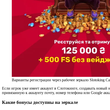
Варианты регистрации через рабочее зеркало Slotoking Ca
Если игрок уже имеет аккаунт в Слотокинге, создавать новый н
привязанную к аккаунту почту, номер телефона или Google акка
Какие бонусы доступны на зеркале