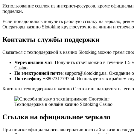
Использование ссылок из интернет-ресурсов, кроме официально
подделки.
Если понадобилось получить рабочую ссылку на зеркало, рекоме
Операторы казино Slotoking круглосуточно на линии и отвечаю
Контакты службы поддержки
Связаться с техподдержкой в ​​казино Slotoking можно тремя спо
Через онлайн-чат
. Получить ответ можно в течение 1-5
Casino.
По электронной почте
: support@slotoking.ua. Ожидание о
По телефону
+380731779754. Используется в крайнем случ
Контакты техподдержки в казино Слотокинг находятся на его 
Техподдержка в онлайн казино Slotoking Casino
Ссылка на официальное зеркало
При поиске официального альтернативного сайта казино следуе