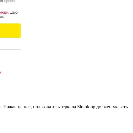
 Нажав на нее, пользователь зеркала Slotoking должен указать