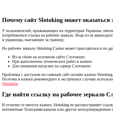
Почему сайт Slotoking может оказаться
У пользователей, проживающих на территории Украины, обычн
потребоваться ссылка на рабочее зеркало. Ведь из-за законод
и украинцы, выехавшие за границу.
Но рабочее зеркало Slotoking Casino может пригодиться и по д
Из-за сбоев на основном сайте Слотокинг.
При выполнении технических работ в казино.
Для снижения нагрузки на сервер Слотокинг.
Проблемы с доступом на главный сайт онлайн казино Slotoking
Поэтому в казино рекомендуют в экстренных случаях использов
Slotoking
.
Где найти ссылку на рабочее зеркало С
В отличие от многих казино, Slotoking не распространяет ссыл
непонятные Телеграмм-каналы или другие неподтвержденные 