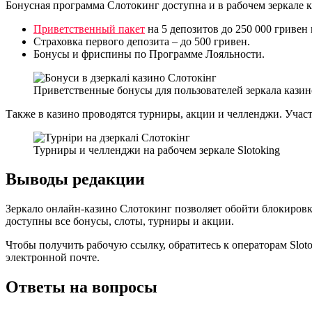
Бонусная программа Слотокинг доступна и в рабочем зеркале 
Приветственный пакет
на 5 депозитов до 250 000 гривен
Страховка первого депозита – до 500 гривен.
Бонусы и фриспины по Программе Лояльности.
Приветственные бонусы для пользователей зеркала кази
Также в казино проводятся турниры, акции и челленджи. Учас
Турниры и челленджи на рабочем зеркале Slotoking
Выводы редакции
Зеркало онлайн-казино Слотокинг позволяет обойти блокировку
доступны все бонусы, слоты, турниры и акции.
Чтобы получить рабочую ссылку, обратитесь к операторам Sloto
электронной почте.
Ответы на вопросы