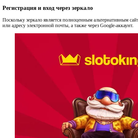
Регистрация и вход через зеркало
Поскольку зеркало является полноценным альтернативным сайто
или адресу электронной почты, а также через Google-аккаунт.