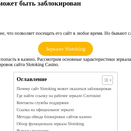
 может быть заблокирован
е, что позволяет посещать его сайт в любое время. Но бывают с
Зеркало Slotoking
 попасть в казино. Рассмотрим основные характеристики зеркал
ровок сайта Slotoking Casino.
Оглавление
Почему сайт Slotoking может оказаться заблокирован
Где найти ссылку на рабочее зеркало Слотокінг
Контакты службы поддержки
Ссылка на официальное зеркало
Методы обхода блокировки сайтов казино
Обзор функционала зеркала Slotoking
Выводы редакции