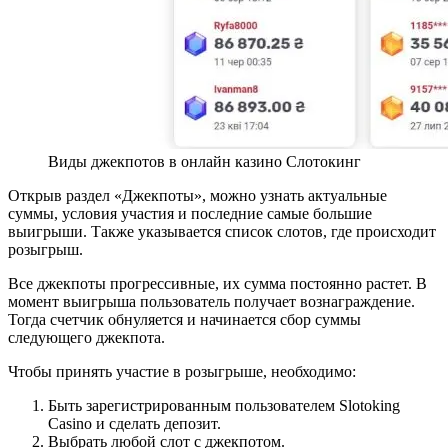
Виды джекпотов в онлайн казино Слотокинг
Открыв раздел «Джекпоты», можно узнать актуальные
суммы, условия участия и последние самые большие
выигрыши. Также указывается список слотов, где происходит
розыгрыш.
Все джекпоты прогрессивные, их сумма постоянно растет. В
момент выигрыша пользователь получает вознаграждение.
Тогда счетчик обнуляется и начинается сбор суммы
следующего джекпота.
Чтобы принять участие в розыгрыше, необходимо:
Быть зарегистрированным пользователем Slotoking
Casino и сделать депозит.
Выбрать любой слот с джекпотом.