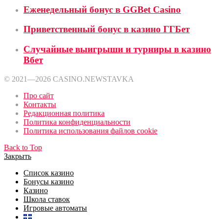
Еженедельный бонус в GGBet Casino
Приветственный бонус в казино ГГБет
Случайные выигрыши и турниры в казино
Вбет
© 2021—2026 CASINO.NEWSTAVKA
Про сайт
Контакты
Редакционная политика
Политика конфиденциальности
Политика использования файлов cookie
Back to Top
Закрыть
Список казино
Бонусы казино
Казино
Школа ставок
Игровые автоматы