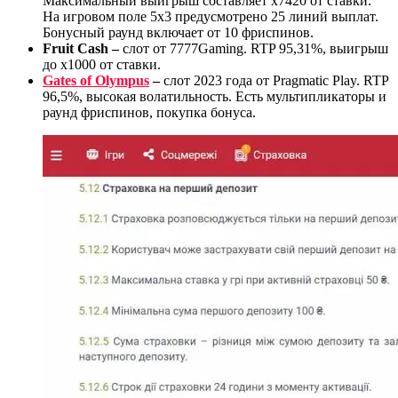
Максимальный выигрыш составляет х7420 от ставки.
На игровом поле 5х3 предусмотрено 25 линий выплат.
Бонусный раунд включает от 10 фриспинов.
Fruit Cash –
слот от 7777Gaming. RTP 95,31%, выигрыш
до х1000 от ставки.
Gates of Olympus
–
слот 2023 года от Pragmatic Play. RTP
96,5%, высокая волатильность. Есть мультипликаторы и
раунд фриспинов, покупка бонуса.