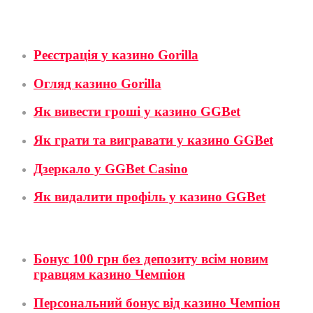
Онлайн казино
Реєстрація у казино Gorilla
Огляд казино Gorilla
Як вивести гроші у казино GGBet
Як грати та вигравати у казино GGBet
Дзеркало у GGBet Casino
Як видалити профіль у казино GGBet
Бонуси
Бонус 100 грн без депозиту всім новим
гравцям казино Чемпіон
Персональний бонус від казино Чемпіон