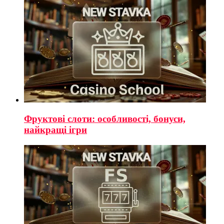
Фруктові слоти: особливості, бонуси,
найкращі ігри