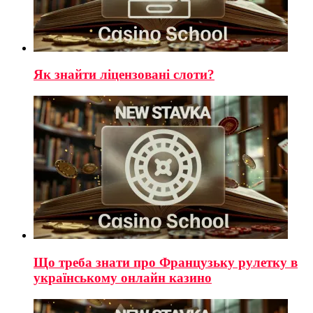
Як знайти ліцензовані слоти?
Що треба знати про Французьку рулетку в
українському онлайн казино