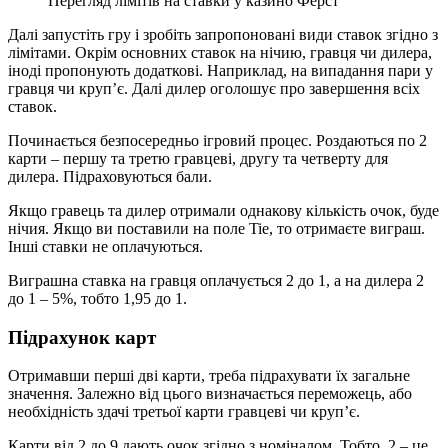
Перегляд лімітів на ставки у казино Ферст
Далі запустіть гру і зробіть запропоновані види ставок згідно з
лімітами. Окрім основних ставок на нічию, гравця чи дилера,
іноді пропонують додаткові. Наприклад, на випадання пари у
гравця чи круп’є. Далі дилер оголошує про завершення всіх
ставок.
Починається безпосередньо ігровий процес. Роздаються по 2
карти – першу та третю гравцеві, другу та четверту для
дилера. Підраховуються бали.
Якщо гравець та дилер отримали однакову кількість очок, буде
нічия. Якщо ви поставили на поле Tie, то отримаєте виграш.
Інші ставки не оплачуються.
Виграшна ставка на гравця оплачується 2 до 1, а на дилера 2
до 1 – 5%, тобто 1,95 до 1.
Підрахунок карт
Отримавши перші дві карти, треба підрахувати їх загальне
значення. Залежно від цього визначається переможець, або
необхідність здачі третьої карти гравцеві чи круп’є.
Карти від 2 до 9 дають очок згідно з номіналом. Тобто, 2 – це