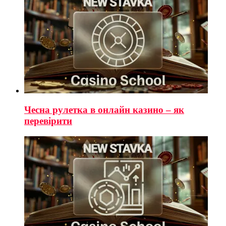
Чесна рулетка в онлайн казино – як
перевірити