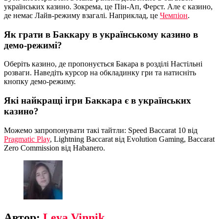
українських казино. Зокрема, це Пін-Ап, Ферст. Але є казино,
де немає Лайв-режиму взагалі. Наприклад, це
Чемпіон
.
Як грати в Баккару в українському казино в
демо-режимі?
Оберіть казино, де пропонується Бакара в розділі Настільні
розваги. Наведіть курсор на обкладинку гри та натисніть
кнопку демо-режиму.
Які найкращі ігри Баккара є в українських
казино?
Можемо запропонувати такі тайтли: Speed Baccarat 10 від
Pragmatic Play
, Lightning Baccarat від Evolution Gaming, Baccarat
Zero Commission від Habanero.
Автор:
Leya Vinnik