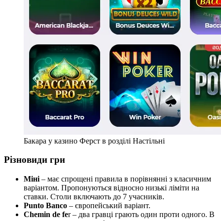
Бакара у казино Ферст в розділі Настільні
Різновиди гри
Міні
– має спрощені правила в порівнянні з класичним
варіантом. Пропонуються відносно низькі ліміти на
ставки. Столи включають до 7 учасників.
Punto Banco
– європейський варіант.
Chemin de fe
r – два гравці грають один проти одного. В