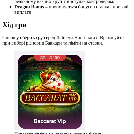
реальному казино круп’є виступає контролером.
Dragon Bonus
– пропонується бонусна ставка і призові
виплати.
Хід гри
Спершу оберіть гру серед Лайв чи Настільних. Враховуйте
при виборі різновид Баккари та ліміти на ставки.